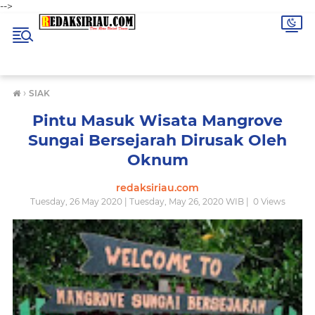
-->
›
SIAK
Pintu Masuk Wisata Mangrove
Sungai Bersejarah Dirusak Oleh
Oknum
redaksiriau.com
Tuesday, 26 May 2020 | Tuesday, May 26, 2020 WIB |
0
Views