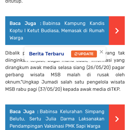
ditutup.
Baca Juga :
Babinsa Kampung Kandis
Koptu I Ketut Budiasa, Memasak di Rumah
Warga
×
Dibalik penutupan tempat wisata ini hal yang tak
Berita Terbaru
UPDATE
diinginkan terjadi, bagai mana tidak," informasi yang
dirangkum awak media selasa siang (26/05/20) pagar
gerbang wisata MSB malah di rusak oleh
oknum."Ungkap Jumadi salah satu pengelola wisata
MSB rabu pagi (37/05/20) kepada awak media diTKP.
Baca Juga :
Babinsa Kelurahan Simpang
Belutu, Sertu Julia Darma Laksanakan
Pendampingan Vaksinasi PMK Sapi Warga