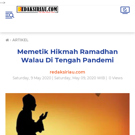
-->
›
ARTIKEL
Memetik Hikmah Ramadhan
Walau Di Tengah Pandemi
redaksiriau.com
Saturday, 9 May 2020 | Saturday, May 09, 2020 WIB |
0
Views