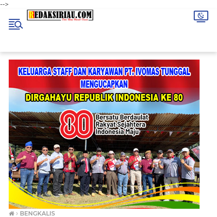
-->
›
BENGKALIS