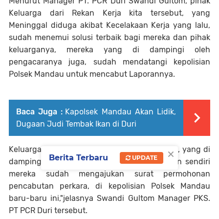
Menurut Manager PT. PCR Duri Swandi Gultom, pihak
Keluarga dari Rekan Kerja kita tersebut, yang
Meninggal diduga akibat Kecelakaan Kerja yang lalu,
sudah menemui solusi terbaik bagi mereka dan pihak
keluarganya, mereka yang di dampingi oleh
pengacaranya juga, sudah mendatangi kepolisian
Polsek Mandau untuk mencabut Laporannya.
Baca Juga :
Kapolsek Mandau Akan Lidik,
Dugaan Judi Tembak Ikan di Duri
×
Keluarga dari rekan kerja kita beserta Istrinya, yang di
Berita Terbaru
UPDATE
dampingi oleh pengacaranya, atas kesadaran sendiri
mereka sudah mengajukan surat permohonan
pencabutan perkara, di kepolisian Polsek Mandau
baru-baru ini,"jelasnya Swandi Gultom Manager PKS.
PT PCR Duri tersebut.