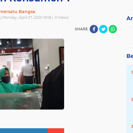
mersatu Bangsa
| Monday, April 27, 2020 WIB |
0
Views
Ar
SHARE
Be