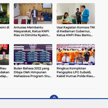
smi di
Antusias Membantu
Usai Kegiatan Komsos TNI
Masyarakat, Ketua KNPI
di Kediaman Gubernur,
Riau ini Diminta Nyalon
Ketua KNPI Riau Bantu
bagai
DPD-RI
Warga Berobat Gratis
tatan
 Riau
Bulan Bahasa 2022 yang
Ringkus Komplotan
ndakan
Ditaja Oleh Himpunan
Pengoplos LPG Subsidi,
adap
Mahasiswa Program Studi
Kabid Humas Polda Riau :
Pendidikan Bahasa dan
Perbuatan Mereka Sangat
Sastra Indonesia Secara
Merugikan Masyarakat
Semi Offline
Luas