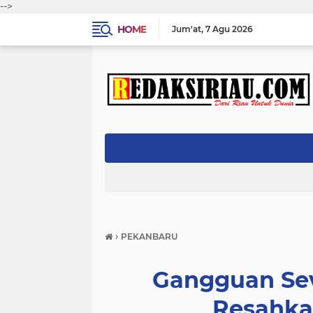
-->
HOME
Jum'at
7 Agu 2026
›
PEKANBARU
Gangguan Sev
Resahka