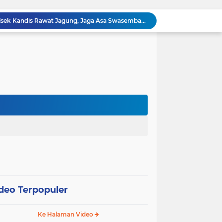
Polisi Masuk Ladang! Polsek Kandis Rawat Jagung, Jaga Asa Swasembada Pangan
omo Gelar Giat Kampung Pancasila
oli Karhutla di Wilayah Kampung Sam Sam
Polsek Kandis dan Petani Bersinergi, Jaga Jagung Tetap Tumbuh untuk Ketahanan Pangan
12 Hektare Jagung Jadi Tumpuan, Polsek Kandis Bergerak Kawal Swasembada Pangan
Babinsa Koramil 05/ Pwk Kandis, Patroli Pengamanan Line Pipa PHR dan Komsos Tentang SKK Migas
hang Melakukan Pendampingan Vaksinasi PMK
“Tak Sekadar Mengawal Keamanan, Polsek Kandis Turun ke Lahan Jagung Kawal Ketahanan Pangan
Babinsa Sertu Suriyadi Mengecek dan Mendata Anak Warga Yang Stunting di Wilayah Binaannya
Dua Personel Babinsa Kandis Melakukan Patroli Pengamanan dan Komsos Tentang SKK Migas
deo Terpopuler
Ke Halaman Video