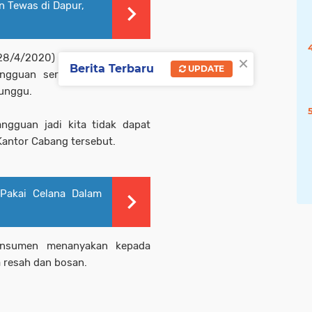
 Tewas di Dapur,
×
28/4/2020) di Bank Riau Kepri
Berita Terbaru
UPDATE
gguan serfer,dan tidak bisa
unggu.
ngguan jadi kita tidak dapat
 Kantor Cabang tersebut.
Pakai Celana Dalam
onsumen menanyakan kepada
a resah dan bosan.