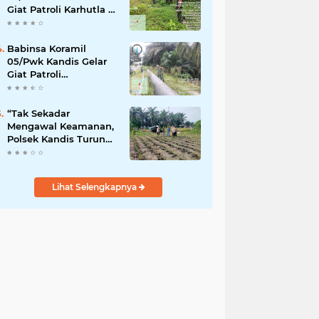
Giat Patroli Karhutla di
Wilayah Kelurahan
Simpang Belutu
Babinsa Koramil
05/Pwk Kandis Gelar
Giat Patroli
Pengamanan Line
Pipa di Wilayah
Kandis Kandis
“Tak Sekadar
Mengawal Keamanan,
Polsek Kandis Turun
ke Lahan Jagung
Kawal Ketahanan
Pangan
Lihat Selengkapnya