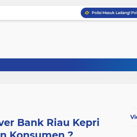
Babinsa Sertu Ridho Ut
Babinsa Kandis Berpatr
Babinsa Koptu K. Sito
Vi
er Bank Riau Kepri
n Konsumen ?