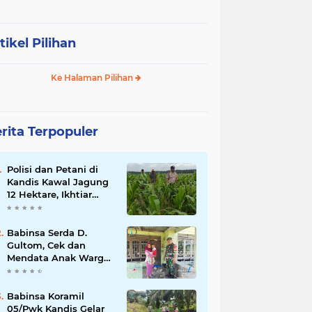
tikel Pilihan
Ke Halaman Pilihan
rita Terpopuler
Polisi dan Petani di
Kandis Kawal Jagung
12 Hektare, Ikhtiar
Menjaga Ketahanan
Pangan
Babinsa Serda D.
Gultom, Cek dan
Mendata Anak Warga
Yang Stunting
Babinsa Koramil
05/Pwk Kandis Gelar