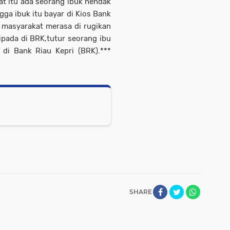
t itu ada seorang ibuk hendak
ga ibuk itu bayar di Kios Bank
 masyarakat merasa di rugikan
ripada di BRK,tutur seorang ibu
 di Bank Riau Kepri (BRK).***
SHARE