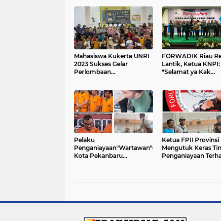
Mahasiswa Kukerta UNRI
FORWADIK Riau Re
2023 Sukses Gelar
Lantik, Ketua KNPI:
Perlombaan
"Selamat ya Kak
Memperingati 10
Munazlen Nazir! Ber
Muharram di Desa Kualu
Masalah Sebagai Ca
Nenas
Bersama
Pelaku
Ketua FPII Provinsi
Penganiayaan"Wartawan"di
Mengutuk Keras Ti
Kota Pekanbaru
Penganiayaan Terh
Terancam 9 Tahun
Wartawan
Penjara