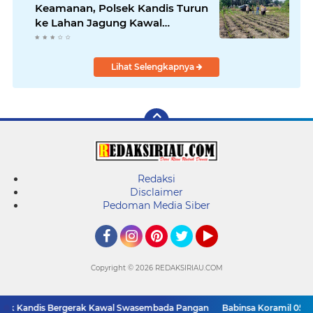
Keamanan, Polsek Kandis Turun
ke Lahan Jagung Kawal
Ketahanan Pangan
Lihat Selengkapnya
Redaksi
Disclaimer
Pedoman Media Siber
Facebook
Instagram
Pinterest
Twitter
YouTube
Copyright ©
2026 REDAKSIRIAU.COM
sek Kandis Bergerak Kawal Swasembada Pangan
Babinsa Koramil 05/ P