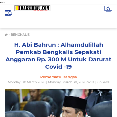
-->
›
BENGKALIS
H. Abi Bahrun : Alhamdulillah
Pemkab Bengkalis Sepakati
Anggaran Rp. 300 M Untuk Darurat
Covid -19
Pemersatu Bangsa
Monday, 30 March 2020 | Monday, March 30, 2020 WIB |
0
Views