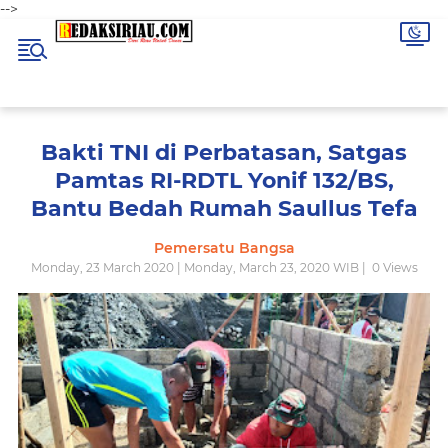
-->
Bakti TNI di Perbatasan, Satgas
Pamtas RI-RDTL Yonif 132/BS,
Bantu Bedah Rumah Saullus Tefa
Pemersatu Bangsa
Monday, 23 March 2020 | Monday, March 23, 2020 WIB |
0
Views