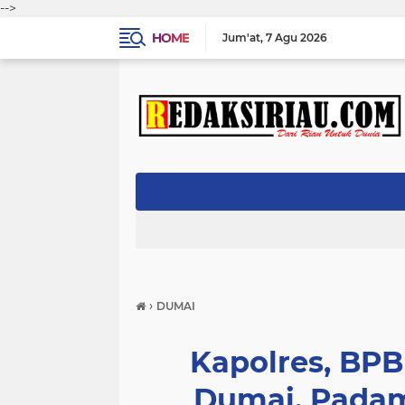
-->
HOME
Jum'at
7 Agu 2026
›
DUMAI
Kapolres, BPB
Dumai, Padam