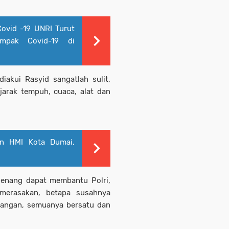
ovid -19 UNRI Turut
mpak Covid-19 di
akui Rasyid sangatlah sulit,
jarak tempuh, cuaca, alat dan
an HMI Kota Dumai,
senang dapat membantu Polri,
merasakan, betapa susahnya
pangan, semuanya bersatu dan