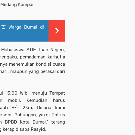
 Medang Kampai.
 'Z' Warga Dumai di
Mahasiswa STIE Tuah Negeri,
 mengaku, pemadaman karhutla
knya menemukan kondisi cuaca
hari, maupun yang berasal dari
ul 13:00 Wib, menuju Tempat
an mobil, Kemudian harus
ejauh +/- 2Km, Disana kami
rsonil Gabungan, yakni Polres
n BPBD Kota Dumai," terang
 kerap disapa Rasyid.