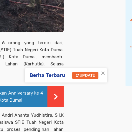
 6 orang yang terdiri dari,
(STIE) Tuah Negeri Kota Dumai
MI) Kota Dumai, membantu
Lahan (Karhutla), Selasa
×
Berita Terbaru
UPDATE
kan Anniversary ke 4
 Kota Dumai
ndri Ananta Yudhistira, S.I.K
asiswa STIE Tuah Negeri Kota
u proses pendinginan lahan