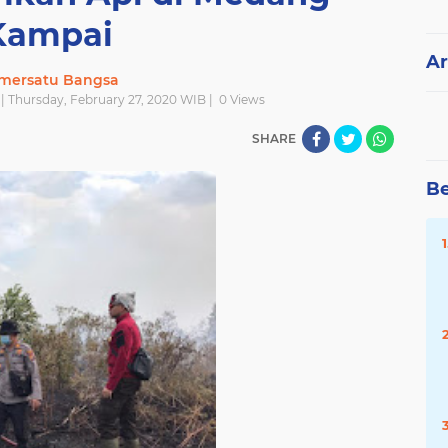
Kampai
Ar
mersatu Bangsa
| Thursday, February 27, 2020 WIB |
0
Views
SHARE
Be