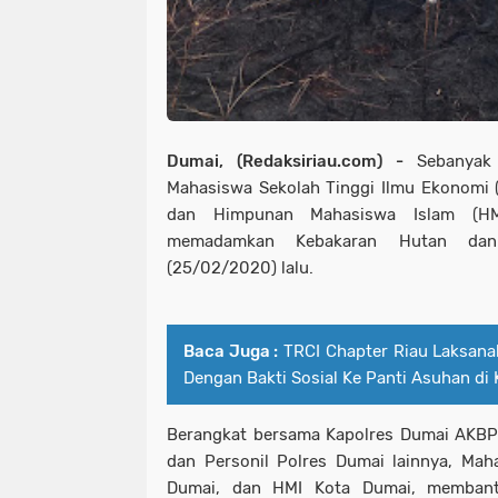
Dumai, (Redaksiriau.com) -
Sebanyak
Mahasiswa Sekolah Tinggi Ilmu Ekonomi 
dan Himpunan Mahasiswa Islam (H
memadamkan Kebakaran Hutan dan 
(25/02/2020) lalu.
Baca Juga :
TRCI Chapter Riau Laksana
Dengan Bakti Sosial Ke Panti Asuhan di
Berangkat bersama Kapolres Dumai AKBP A
dan Personil Polres Dumai lainnya, Mah
Dumai, dan HMI Kota Dumai, membant