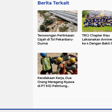
Berita Terkait
Terowongan Perlintasan
TRCI Chapter Riau
Gajah di Tol Pekanbaru-
Laksanakan Annive
Dumai
ke 4 Dengan Bakti S
Ke Panti Asuhan di
Dumai
Kecelakaan Kerja, Dua
Orang Meregang Nyawa
di PT KID Pelintung
Dumai