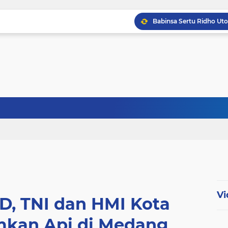
Babinsa Sertu Ridho Ut
Babinsa Kandis Berpatr
Babinsa Koptu K. Sito
Vi
D, TNI dan HMI Kota
kan Api di Medang