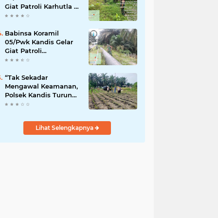
Giat Patroli Karhutla di
Wilayah Kelurahan
Simpang Belutu
Babinsa Koramil
05/Pwk Kandis Gelar
Giat Patroli
Pengamanan Line
Pipa di Wilayah
Kandis Kandis
“Tak Sekadar
Mengawal Keamanan,
Polsek Kandis Turun
ke Lahan Jagung
Kawal Ketahanan
Pangan
Lihat Selengkapnya