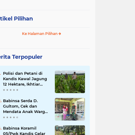
tikel Pilihan
Ke Halaman Pilihan
rita Terpopuler
Polisi dan Petani di
Kandis Kawal Jagung
12 Hektare, Ikhtiar
Menjaga Ketahanan
Pangan
Babinsa Serda D.
Gultom, Cek dan
Mendata Anak Warga
Yang Stunting
Babinsa Koramil
05/Pwk Kandis Gelar