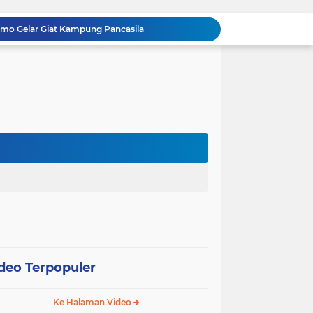
omo Gelar Giat Kampung Pancasila
oli Karhutla di Wilayah Kampung Sam Sam
Polsek Kandis dan Petani Bersinergi, Jaga Jagung Tetap Tumbuh untuk Ketahanan Pangan
12 Hektare Jagung Jadi Tumpuan, Polsek Kandis Bergerak Kawal Swasembada Pangan
Babinsa Koramil 05/ Pwk Kandis, Patroli Pengamanan Line Pipa PHR dan Komsos Tentang SKK Migas
hang Melakukan Pendampingan Vaksinasi PMK
“Tak Sekadar Mengawal Keamanan, Polsek Kandis Turun ke Lahan Jagung Kawal Ketahanan Pangan
Babinsa Sertu Suriyadi Mengecek dan Mendata Anak Warga Yang Stunting di Wilayah Binaannya
Dua Personel Babinsa Kandis Melakukan Patroli Pengamanan dan Komsos Tentang SKK Migas
Polisi Masuk Ladang! Polsek Kandis Rawat Jagung, Jaga Asa Swasembada Pangan
deo Terpopuler
Ke Halaman Video