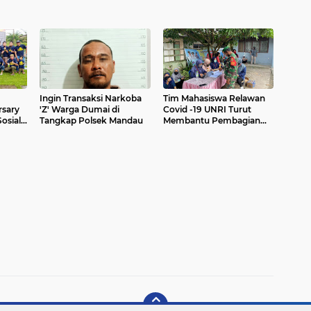
Ingin Transaksi Narkoba
Tim Mahasiswa Relawan
rsary
'Z' Warga Dumai di
Covid -19 UNRI Turut
osial
Tangkap Polsek Mandau
Membantu Pembagian
 Kota
Bantuan Dampak Covid-
19 di Kelurahan Mekar Sari