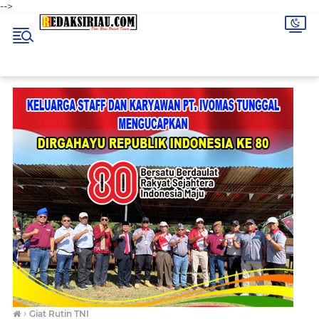
-->
›
Giat Rutin TNI