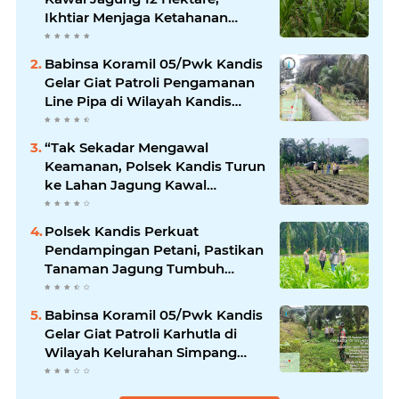
Ikhtiar Menjaga Ketahanan
Pangan
Babinsa Koramil 05/Pwk Kandis
Gelar Giat Patroli Pengamanan
Line Pipa di Wilayah Kandis
Kandis
“Tak Sekadar Mengawal
Keamanan, Polsek Kandis Turun
ke Lahan Jagung Kawal
Ketahanan Pangan
Polsek Kandis Perkuat
Pendampingan Petani, Pastikan
Tanaman Jagung Tumbuh
Optimal Dukung Swasembada
Pangan Nasional
Babinsa Koramil 05/Pwk Kandis
Gelar Giat Patroli Karhutla di
Wilayah Kelurahan Simpang
Belutu