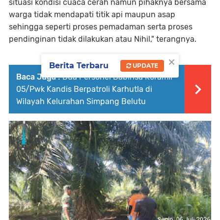
situasi kondisi cuaca cerah namun pihaknya bersama
warga tidak mendapati titik api maupun asap
sehingga seperti proses pemadaman serta proses
pendinginan tidak dilakukan atau Nihil," terangnya.
×
Berita Terbaru
UPDATE
Baca Juga :
Dua Personel Babinsa Koramil
05/Pwk Kandis Berpatroli Karhutla di
Wilayah Kelurahan Simpang Belutu