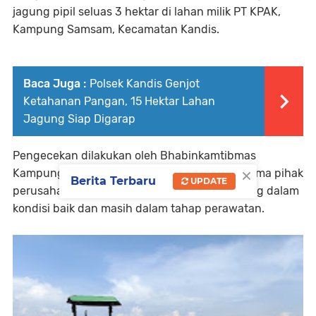
jagung pipil seluas 3 hektar di lahan milik PT KPAK,
Kampung Samsam, Kecamatan Kandis.
Baca Juga :
Polsek Kandis Genjot
Ketahanan Pangan, 15 Hektar Lahan
Jagung Siap Digarap
Pengecekan dilakukan oleh Bhabinkamtibmas
×
Kampung Samsam Aipda Jonsen Purba bersama pihak
Berita Terbaru
UPDATE
perusahaan guna memastikan tanaman jagung dalam
kondisi baik dan masih dalam tahap perawatan.