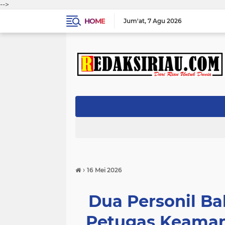
-->
HOME
Jum'at
7 Agu 2026
›
16 Mei 2026
Dua Personil B
Petugas Keaman