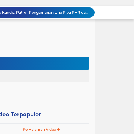
Babinsa Koramil 05/ Pwk Kandis, Patroli Pengamanan Line Pipa PHR dan Komsos Tentang SKK Migas
hang Melakukan Pendampingan Vaksinasi PMK
“Tak Sekadar Mengawal Keamanan, Polsek Kandis Turun ke Lahan Jagung Kawal Ketahanan Pangan
Babinsa Sertu Suriyadi Mengecek dan Mendata Anak Warga Yang Stunting di Wilayah Binaannya
Dua Personel Babinsa Kandis Melakukan Patroli Pengamanan dan Komsos Tentang SKK Migas
Polisi Masuk Ladang! Polsek Kandis Rawat Jagung, Jaga Asa Swasembada Pangan
omo Gelar Giat Kampung Pancasila
oli Karhutla di Wilayah Kampung Sam Sam
Polsek Kandis dan Petani Bersinergi, Jaga Jagung Tetap Tumbuh untuk Ketahanan Pangan
12 Hektare Jagung Jadi Tumpuan, Polsek Kandis Bergerak Kawal Swasembada Pangan
deo Terpopuler
Ke Halaman Video