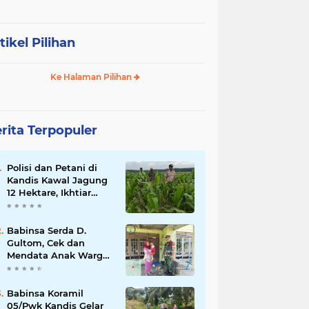
tikel Pilihan
Ke Halaman Pilihan
rita Terpopuler
Polisi dan Petani di
Kandis Kawal Jagung
12 Hektare, Ikhtiar
Menjaga Ketahanan
Pangan
Babinsa Serda D.
Gultom, Cek dan
Mendata Anak Warga
Yang Stunting
Babinsa Koramil
05/Pwk Kandis Gelar