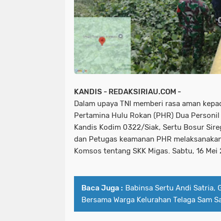
KANDIS - REDAKSIRIAU.COM -
Dalam upaya TNI memberi rasa aman kepada
Pertamina Hulu Rokan (PHR) Dua Personil
Kandis Kodim 0322/Siak, Sertu Bosur Sire
dan Petugas keamanan PHR melaksanakan k
Komsos tentang SKK Migas. Sabtu, 16 Mei
Baca Juga :
Babinsa Sertu Andi Satria,
Bersama Warga Kelurahan Telaga Sam 