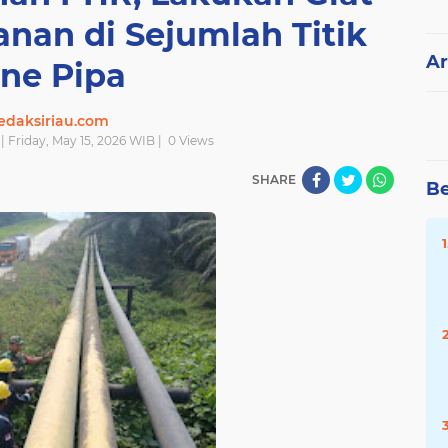
nan di Sejumlah Titik
Ar
ine Pipa
edaksiriau.com
| Friday, May 15, 2026 WIB |
0
Views
SHARE
Be