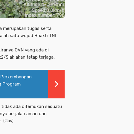
a merupakan tugas serta
alah satu wujud Bhakti TNI
kiranya OVN yang ada di
/Siak akan tetap terjaga.
k Perkembangan
g Program
 tidak ada ditemukan sesuatu
nya berjalan aman dan
. (Jay)