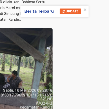
 dilakukan, Babinsa Sertu
×
ria Marni melaksanakan Bin
Berita Terbaru
UPDATE
 di Simpang Empat Rukiman
tan Kandis.