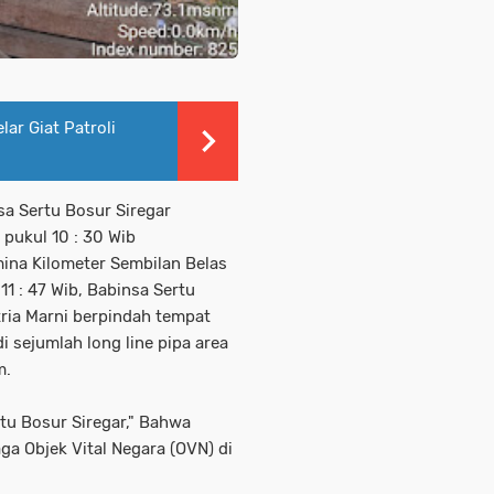
ar Giat Patroli
a Sertu Bosur Siregar
pukul 10 : 30 Wib
mina Kilometer Sembilan Belas
 : 47 Wib, Babinsa Sertu
ria Marni berpindah tempat
i sejumlah long line pipa area
m.
tu Bosur Siregar," Bahwa
aga Objek Vital Negara (OVN) di