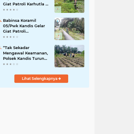
Giat Patroli Karhutla di
Wilayah Kelurahan
Simpang Belutu
Babinsa Koramil
05/Pwk Kandis Gelar
Giat Patroli
Pengamanan Line
Pipa di Wilayah
Kandis Kandis
“Tak Sekadar
Mengawal Keamanan,
Polsek Kandis Turun
ke Lahan Jagung
Kawal Ketahanan
Pangan
Lihat Selengkapnya