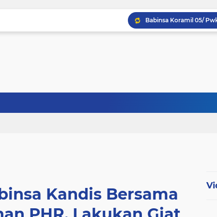
Babinsa Koptu K. Sito
Babinsa Sertu Ridho Ut
Babinsa Kandis Berpatr
Vi
abinsa Kandis Bersama
an PHR, Lakukan Giat