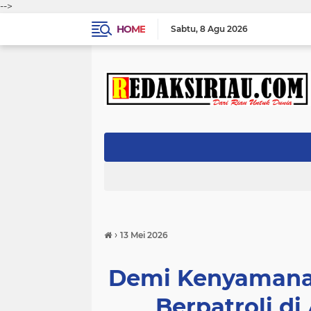
-->
HOME
Sabtu
8 Agu 2026
›
13 Mei 2026
Demi Kenyamanan
Berpatroli di