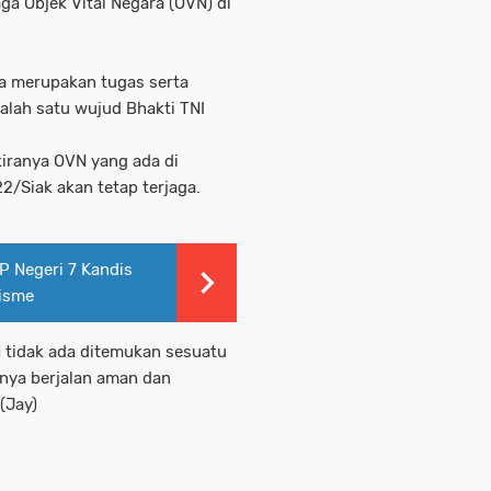
aga Objek Vital Negara (OVN) di
a merupakan tugas serta
alah satu wujud Bhakti TNI
kiranya OVN yang ada di
/Siak akan tetap terjaga.
P Negeri 7 Kandis
isme
 tidak ada ditemukan sesuatu
nya berjalan aman dan
(Jay)