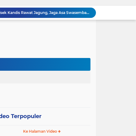
Polisi Masuk Ladang! Polsek Kandis Rawat Jagung, Jaga Asa Swasembada Pangan
omo Gelar Giat Kampung Pancasila
oli Karhutla di Wilayah Kampung Sam Sam
Polsek Kandis dan Petani Bersinergi, Jaga Jagung Tetap Tumbuh untuk Ketahanan Pangan
12 Hektare Jagung Jadi Tumpuan, Polsek Kandis Bergerak Kawal Swasembada Pangan
Babinsa Koramil 05/ Pwk Kandis, Patroli Pengamanan Line Pipa PHR dan Komsos Tentang SKK Migas
hang Melakukan Pendampingan Vaksinasi PMK
“Tak Sekadar Mengawal Keamanan, Polsek Kandis Turun ke Lahan Jagung Kawal Ketahanan Pangan
Babinsa Sertu Suriyadi Mengecek dan Mendata Anak Warga Yang Stunting di Wilayah Binaannya
Dua Personel Babinsa Kandis Melakukan Patroli Pengamanan dan Komsos Tentang SKK Migas
deo Terpopuler
Ke Halaman Video