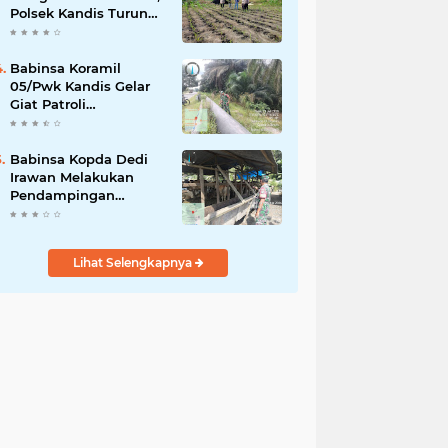
Polsek Kandis Turun
ke Lahan Jagung
Kawal Ketahanan
Pangan
Babinsa Koramil
05/Pwk Kandis Gelar
Giat Patroli
Pengamanan Line
Pipa di Wilayah
Kandis Kandis
Babinsa Kopda Dedi
Irawan Melakukan
Pendampingan
Vaksinasi PMK
Lihat Selengkapnya