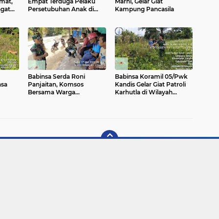
dmat,
Empat Terduga Pelaku
Marni, Gelar Giat
gat
Persetubuhan Anak di
Kampung Pancasila
amaan
Bawah Umur
Babinsa Serda Roni
Babinsa Koramil 05/Pwk
nsa
Panjaitan, Komsos
Kandis Gelar Giat Patroli
Bersama Warga
Karhutla di Wilayah
tin
Binaannya
Kelurahan Simpang
Belutu