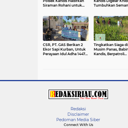
Polsek Kandis Hadirkan
Kandis Digelar Khi
Siraman Rohani untuk
Tumbuhkan Seman
Tahanan
Ibadah dan Kebers
Personel
CSR, PT. GAS Berikan 2
Tingkatkan Siaga di
Ekor Sapi Kurban, Untuk
Musim Panas, Babi
Perayaan Idul Adha 1447
Kandis, Berpatroli
H, 1 Ekor ke Mesjid Nurul
Karhutla Dengan Ru
Iman dan 1 Ekor ke Mesjid
Bersama Warga
Darul Muttaqin
Tempatan
Redaksi
Disclaimer
Pedoman Media Siber
Connect With Us