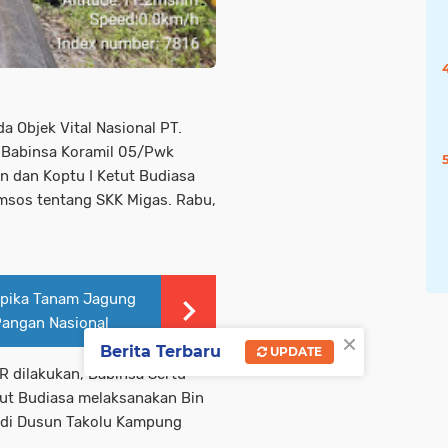
 Objek Vital Nasional PT.
 Babinsa Koramil 05/Pwk
n dan Koptu I Ketut Budiasa
msos tentang SKK Migas. Rabu,
Upika Tanam Jagung
Pangan Nasional
×
Berita Terbaru
UPDATE
 dilakukan, Babinsa Sertu
tut Budiasa melaksanakan Bin
 di Dusun Takolu Kampung