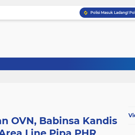
Babinsa Sertu Ridho Ut
Babinsa Kandis Berpatr
Babinsa Koptu K. Sito
Vi
 OVN, Babinsa Kandis
 Area Line Pipa PHR