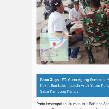
Baca Juga :
PT. Guna Agung Semesta, 
Paket Sembako Kepada Anak Yatim Piatu
Sakai Kampung Kandis
Pada kesempatan itu menurut Babinsa Ser