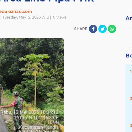
edaksiriau.com
| Tuesday, May 12, 2026 WIB |
0
Views
Ar
SHARE
Be