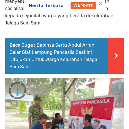
×
menyebutkan," Bahwa adapun sasaran kegiatan
Berita Terbaru
UPDATE
sosialisasi Kampung Pancasila hari ini ditujukan
kepada sejumlah warga yang berada di Kelurahan
Telaga Sam Sam.
Baca Juga :
Babinsa Sertu Abdul Arfan
Gelar Giat Kampung Pancasila Saat ini
Ditujukan Untuk Warga Kelurahan Telaga
Sam Sam