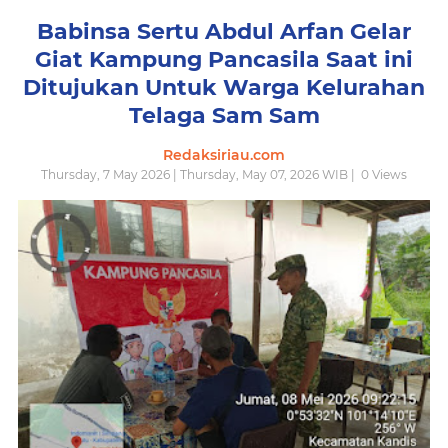
Babinsa Sertu Abdul Arfan Gelar
Giat Kampung Pancasila Saat ini
Ditujukan Untuk Warga Kelurahan
Telaga Sam Sam
Redaksiriau.com
Thursday, 7 May 2026 | Thursday, May 07, 2026 WIB |
0
Views