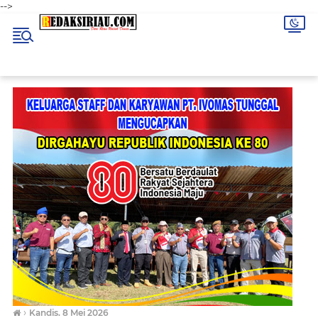
-->
›
Kandis. 8 Mei 2026