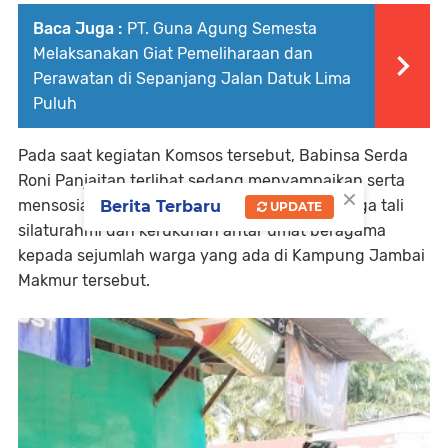
Baca Juga :
PT. Guna Agung Semesta
Melaksanakan Giat Pemeliharaan dan
Perawatan di Sepanjang Jalan Datuk Lima
Puluh
Pada saat kegiatan Komsos tersebut, Babinsa Serda
Roni Panjaitan terlihat sedang menyampaikan serta
×
mensosialisasikan tentang pentingnya menjaga tali
Berita Terbaru
UPDATE
silaturahmi dan kerukunan antar umat beragama
kepada sejumlah warga yang ada di Kampung Jambai
Makmur tersebut.