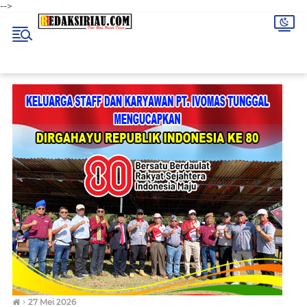
-->
›
27 Mei 2026