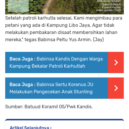
Setelah patroli karhutla selesai, Kami mengimbau para
petani yang ada di Kampung Libo Jaya, Agar tidak
melakukan pembakaran disaat membersihkan lahan
mereka," tegas Babinsa Peltu Yus Armin. (Jay)
Baca Juga :
Babinsa Kandis Dengan Warga
Kampung Bekalar Patroli Karhutlah
Baca Juga :
Babinsa Sertu Korenus JU
Melakukan Pengecekan Anak Stunting
Sumber: Batuud Koramil 05/Pwk Kandis.
Artikel Selanjutnya