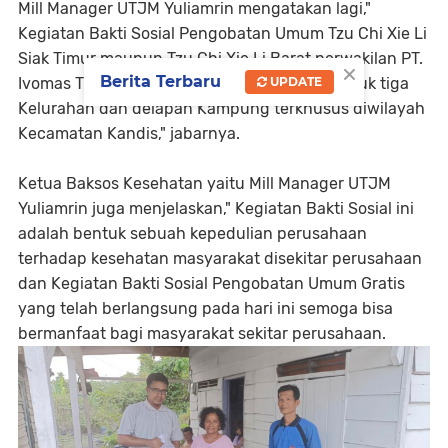
Mill Manager UTJM Yuliamrin mengatakan lagi,"
Kegiatan Bakti Sosial Pengobatan Umum Tzu Chi Xie Li
Siak Timur maupun Tzu Chi Xie Li Barat perwakilan PT.
×
Berita Terbaru
Ivomas Tunggal akan terus diprogramkan untuk tiga
UPDATE
Kelurahan dan delapan Kampung terkhusus diwilayah
Kecamatan Kandis," jabarnya.
Ketua Baksos Kesehatan yaitu Mill Manager UTJM
Yuliamrin juga menjelaskan," Kegiatan Bakti Sosial ini
adalah bentuk sebuah kepedulian perusahaan
terhadap kesehatan masyarakat disekitar perusahaan
dan Kegiatan Bakti Sosial Pengobatan Umum Gratis
yang telah berlangsung pada hari ini semoga bisa
bermanfaat bagi masyarakat sekitar perusahaan.