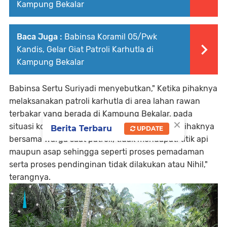
Kampung Bekalar
Baca Juga :
Babinsa Koramil 05/Pwk
Kandis, Gelar Giat Patroli Karhutla di
Kampung Bekalar
Babinsa Sertu Suriyadi menyebutkan," Ketika pihaknya
melaksanakan patroli karhutla di area lahan rawan
terbakar yang berada di Kampung Bekalar, pada
×
situasi kondisi cuaca cerah namun demikian pihaknya
Berita Terbaru
UPDATE
bersama warga saat patroli, tidak mendapati titik api
maupun asap sehingga seperti proses pemadaman
serta proses pendinginan tidak dilakukan atau Nihil,"
terangnya.