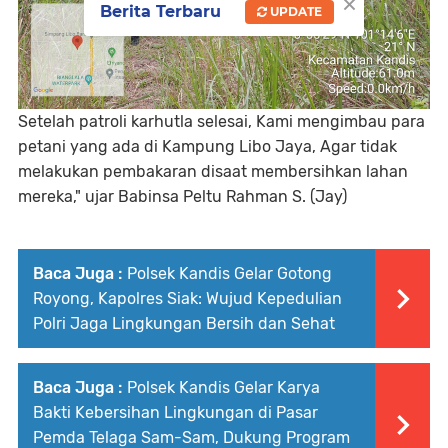
×
Berita Terbaru
UPDATE
Setelah patroli karhutla selesai, Kami mengimbau para
petani yang ada di Kampung Libo Jaya, Agar tidak
melakukan pembakaran disaat membersihkan lahan
mereka," ujar Babinsa Peltu Rahman S. (Jay)
Baca Juga :
Polsek Kandis Gelar Gotong
Royong, Kapolres Siak: Wujud Kepedulian
Polri Jaga Lingkungan Bersih dan Sehat
Baca Juga :
Polsek Kandis Gelar Karya
Bakti Kebersihan Lingkungan di Pasar
Pemda Telaga Sam-Sam, Dukung Program