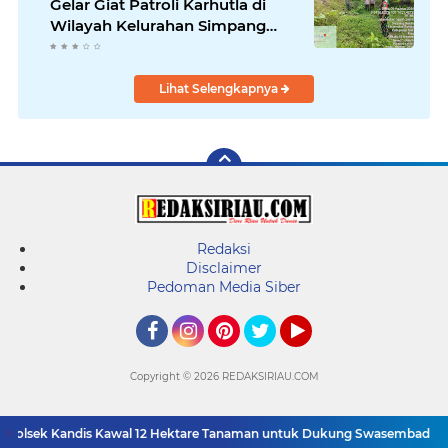
Gelar Giat Patroli Karhutla di
Wilayah Kelurahan Simpang
Belutu
Lihat Selengkapnya
Redaksi
Disclaimer
Pedoman Media Siber
Facebook
Instagram
Pinterest
Twitter
YouTube
Copyright ©
2026 REDAKSIRIAU.COM
, Polsek Kandis Kawal 12 Hektare Tanaman untuk Dukung Swasembada Pa