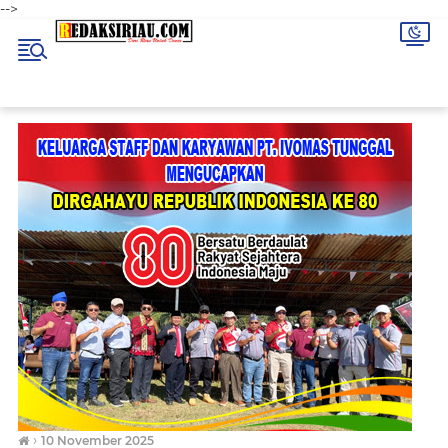
-->
›
10 November 2025