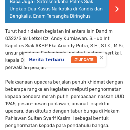
Baca Juga :
Satresnarkoba Polres Siak
Ungkap Dua Kasus Narkotika di Kandis dan
Bengkalis, Enam Tersangka Diringkus
Turut hadir dalam kegiatan ini antara lain Dandim
0322/Siak Letkol Czi Andy Kurniawan, S.Hub.Int,
Kapolres Siak AKBP Eka Ariandy Putra, S.H., S.I.K., M.Si,
unsur pimpinan Forkopimda, pejabat instansi vertikal,
×
Berita Terbaru
kepala OPD, camat se-Kabupaten Siak, serta
UPDATE
perwakilan pelajar.
Pelaksanaan upacara berjalan penuh khidmat dengan
beberapa rangkaian kegiatan meliputi penghormatan
kepada bendera merah putih, pembacaan naskah UUD
1945, pesan-pesan pahlawan, amanat inspektur
upacara, dan ditutup dengan tabur bunga di Makam
Pahlawan Sultan Syarif Kasim II sebagai bentuk
penghormatan kepada para pendahulu bangsa.