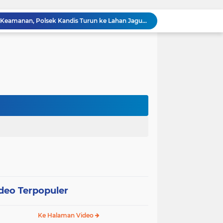
“Tak Sekadar Mengawal Keamanan, Polsek Kandis Turun ke Lahan Jagung Kawal Ketahanan Pangan
Babinsa Sertu Suriyadi Mengecek dan Mendata Anak Warga Yang Stunting di Wilayah Binaannya
Dua Personel Babinsa Kandis Melakukan Patroli Pengamanan dan Komsos Tentang SKK Migas
Polisi Masuk Ladang! Polsek Kandis Rawat Jagung, Jaga Asa Swasembada Pangan
Jagung Tumbuh, Harapan Menguat: Polsek Kandis Kawal Ketahanan Pangan dari Jambai Makmur
Babinsa Sertu Edy Simanjuntak Bergotong Royong Dalam Perbaikan Jalan Warga di Kampung Kandis
s Berpatroli Karhutla Dengan Warga Tempatan
12 Hektare Jagung Jadi Tumpuan, Polsek Kandis Bergerak Kawal Swasembada Pangan
Babinsa Koramil 05/ Pwk Kandis, Patroli Pengamanan Line Pipa PHR dan Komsos Tentang SKK Migas
hang Melakukan Pendampingan Vaksinasi PMK
deo Terpopuler
Ke Halaman Video