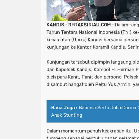
KANDIS - REDAKSIRIAU.COM -
Dalam rang
Tahun Tentara Nasional Indonesia (TNI) k
kecamatan (Upika) Kandis bersama person
kunjungan ke Kantor Koramil Kandis. Senin
Kunjungan tersebut dipimpin langsung ole
dan Kapolsek Kandis, Kompol H. Herman Pela
oleh para Kanit, Panit dan personel Polse
disambut hangat oleh Peltu Yus Armin, ya
Baca Juga :
Babinsa Sertu Julia Darma
Anak Stunting
Dalam momentum penuh keakraban itu, U
tumpeng sebagai bentuk ucapan selamat d