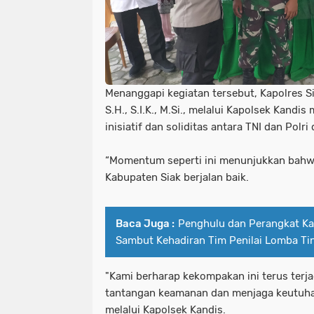
Menanggapi kegiatan tersebut, Kapolres S
S.H., S.I.K., M.Si., melalui Kapolsek Kandi
inisiatif dan soliditas antara TNI dan Polri
“Momentum seperti ini menunjukkan bahwa 
Kabupaten Siak berjalan baik.
Baca Juga :
Penghulu dan Perangkat K
Sambut Kehadiran Tim Penilai Lomba Ti
"Kami berharap kekompakan ini terus terj
tantangan keamanan dan menjaga keutuhan 
melalui Kapolsek Kandis.