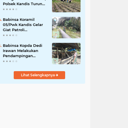
Polsek Kandis Turun
ke Lahan Jagung
Kawal Ketahanan
Pangan
Babinsa Koramil
05/Pwk Kandis Gelar
Giat Patroli
Pengamanan Line
Pipa di Wilayah
Kandis Kandis
Babinsa Kopda Dedi
Irawan Melakukan
Pendampingan
Vaksinasi PMK
Lihat Selengkapnya