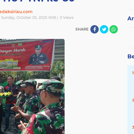
edaksiriau.com
| Sunday, October 05, 2025 WIB |
0
Views
Ar
SHARE
Be