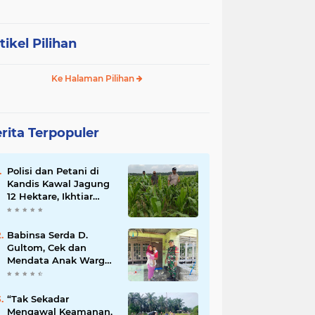
tikel Pilihan
Ke Halaman Pilihan
rita Terpopuler
Polisi dan Petani di
Kandis Kawal Jagung
12 Hektare, Ikhtiar
Menjaga Ketahanan
Pangan
Babinsa Serda D.
Gultom, Cek dan
Mendata Anak Warga
Yang Stunting
“Tak Sekadar
Mengawal Keamanan,