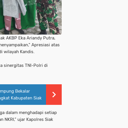
iak AKBP Eka Ariandy Putra,
s menyampaikan," Apresiasi atas
 di wilayah Kandis.
sinergitas TNI-Polri di
ampung Bekalar
ngkat Kabupaten Siak
aga dalam menghadapi setiap
NKRI,” ujar Kapolres Siak