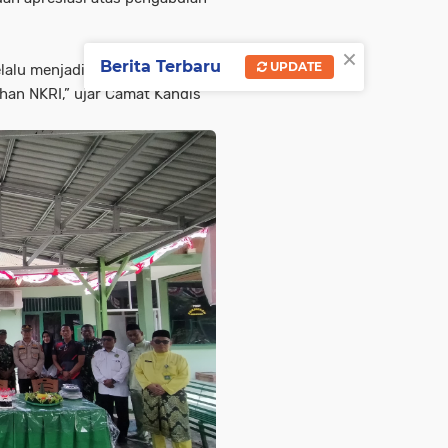
×
Berita Terbaru
UPDATE
lalu menjadi kebanggaan
han NKRI,” ujar Camat Kandis