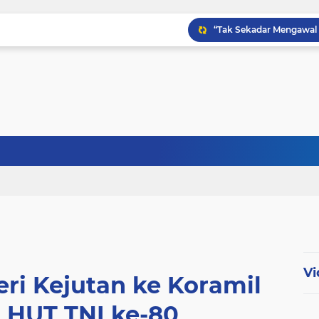
Babinsa Kampung Kandi
Babinsa Koptu K. Sito
Vi
ri Kejutan ke Koramil
i HUT TNI ke-80