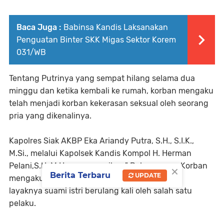
Baca Juga :
Babinsa Kandis Laksanakan
Penguatan Binter SKK Migas Sektor Korem
031/WB
Tentang Putrinya yang sempat hilang selama dua
minggu dan ketika kembali ke rumah, korban mengaku
telah menjadi korban kekerasan seksual oleh seorang
pria yang dikenalinya.
Kapolres Siak AKBP Eka Ariandy Putra, S.H., S.I.K.,
M.Si., melalui Kapolsek Kandis Kompol H. Herman
Pelani,S.H.,M.H menyampaikan," Bahwasanya Korban
×
Berita Terbaru
UPDATE
mengaku telah dipaksa melakukan hubungan
layaknya suami istri berulang kali oleh salah satu
pelaku.