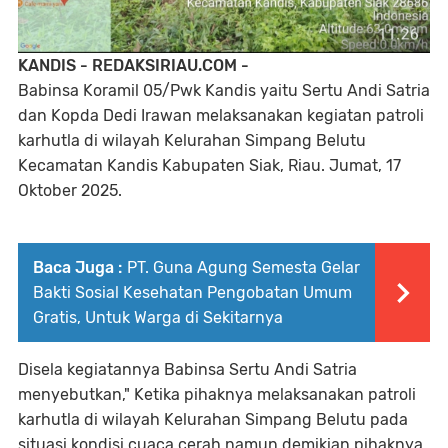
KANDIS - REDAKSIRIAU.COM -
Babinsa Koramil 05/Pwk Kandis yaitu Sertu Andi Satria
dan Kopda Dedi Irawan melaksanakan kegiatan patroli
karhutla di wilayah Kelurahan Simpang Belutu
Kecamatan Kandis Kabupaten Siak, Riau. Jumat, 17
Oktober 2025.
Baca Juga :
PT. Guna Agung Semesta Gelar
Bakti Sosial Kesehatan Pengobatan Umum
Gratis, Untuk Warga di Sekitarnya
Disela kegiatannya Babinsa Sertu Andi Satria
menyebutkan," Ketika pihaknya melaksanakan patroli
karhutla di wilayah Kelurahan Simpang Belutu pada
situasi kondisi cuaca cerah namun demikian pihaknya