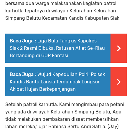
bersama dua warga melaksanakan kegiatan patroli
karhutla tepatnya di wilayah Kelurahan Kelurahan
Simpang Belutu Kecamatan Kandis Kabupaten Siak.
Baca Juga :
Liga Bulu Tangkis Kapolres
Siak 2 Resmi Dibuka, Ratusan Atlet Se-Riau
Bertanding di GOR Fantasi
Baca Juga :
Wujud Kepedulian Polri, Polsek
Kandis Bantu Lansia Terdampak Longsor
Akibat Hujan Berkepanjangan
Setelah patroli karhutla, Kami mengimbau para petani
yang ada di wilayah Kelurahan Simpang Belutu, Agar
tidak melakukan pembakaran disaat membersihkan
lahan mereka," ujar Babinsa Sertu Andi Satria. (Jay)