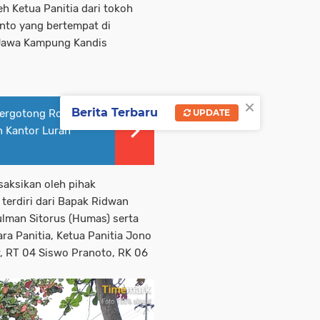
eh Ketua Panitia dari tokoh
nto yang bertempat di
 Jawa Kampung Kandis
×
Berita Terbaru
 Bergotong Royong
UPDATE
 Kantor Lurah
saksikan oleh pihak
erdiri dari Bapak Ridwan
lman Sitorus (Humas) serta
ra Panitia, Ketua Panitia Jono
, RT 04 Siswo Pranoto, RK 06