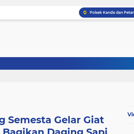
Babinsa Koptu K. Sito
Babinsa Sertu Ridho Ut
Babinsa Kandis Berpatr
Vi
g Semesta Gelar Giat
 Bagikan Daging Sapi