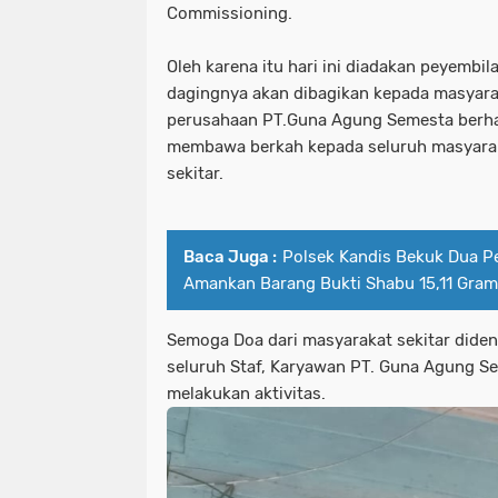
Commissioning.
Oleh karena itu hari ini diadakan peyembil
dagingnya akan dibagikan kepada masyarak
perusahaan PT.Guna Agung Semesta berhar
membawa berkah kepada seluruh masyara
sekitar.
Baca Juga :
Polsek Kandis Bekuk Dua P
Amankan Barang Bukti Shabu 15,11 Gram
Semoga Doa dari masyarakat sekitar diden
seluruh Staf, Karyawan PT. Guna Agung Se
melakukan aktivitas.