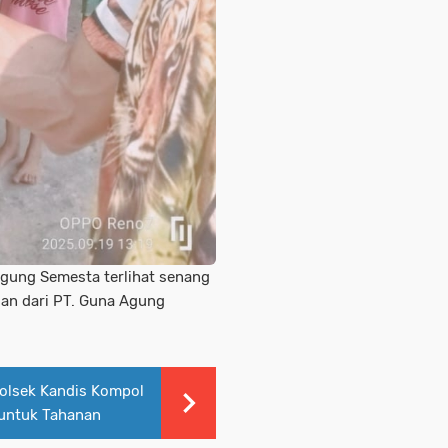
Agung Semesta terlihat senang
ian dari PT. Guna Agung
polsek Kandis Kompol
 untuk Tahanan