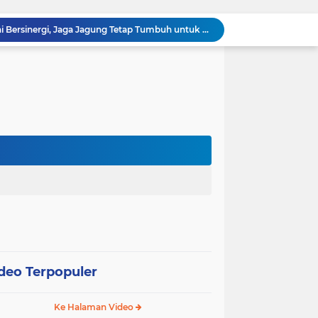
12 Hektare Jagung Jadi Tumpuan, Polsek Kandis Bergerak Kawal Swasembada Pangan
Babinsa Koramil 05/ Pwk Kandis, Patroli Pengamanan Line Pipa PHR dan Komsos Tentang SKK Migas
hang Melakukan Pendampingan Vaksinasi PMK
“Tak Sekadar Mengawal Keamanan, Polsek Kandis Turun ke Lahan Jagung Kawal Ketahanan Pangan
Babinsa Sertu Suriyadi Mengecek dan Mendata Anak Warga Yang Stunting di Wilayah Binaannya
Dua Personel Babinsa Kandis Melakukan Patroli Pengamanan dan Komsos Tentang SKK Migas
Polisi Masuk Ladang! Polsek Kandis Rawat Jagung, Jaga Asa Swasembada Pangan
omo Gelar Giat Kampung Pancasila
oli Karhutla di Wilayah Kampung Sam Sam
Polsek Kandis dan Petani Bersinergi, Jaga Jagung Tetap Tumbuh untuk Ketahanan Pangan
deo Terpopuler
Ke Halaman Video