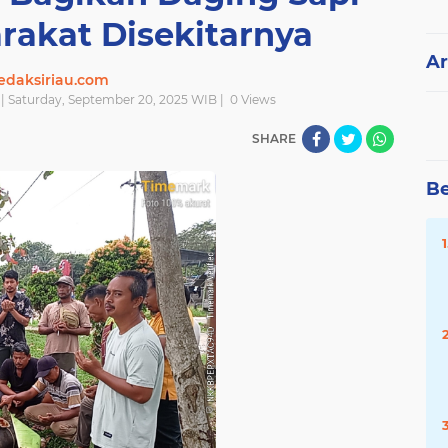
rakat Disekitarnya
Ar
edaksiriau.com
| Saturday, September 20, 2025 WIB |
0
Views
SHARE
Be