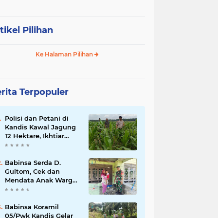
tikel Pilihan
Ke Halaman Pilihan
rita Terpopuler
Polisi dan Petani di
Kandis Kawal Jagung
12 Hektare, Ikhtiar
Menjaga Ketahanan
Pangan
Babinsa Serda D.
Gultom, Cek dan
Mendata Anak Warga
Yang Stunting
Babinsa Koramil
05/Pwk Kandis Gelar