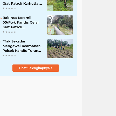
Giat Patroli Karhutla di
Wilayah Kelurahan
Simpang Belutu
Babinsa Koramil
05/Pwk Kandis Gelar
Giat Patroli
Pengamanan Line
Pipa di Wilayah
Kandis Kandis
“Tak Sekadar
Mengawal Keamanan,
Polsek Kandis Turun
ke Lahan Jagung
Kawal Ketahanan
Pangan
Lihat Selengkapnya