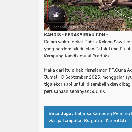
KANDIS - REDAKSIRIAU.COM -
Dalam waktu dekat Pabrik Kelapa Sawit m
yang berdomisili di jalan Datuk Lima Pul
Kampung Kandis mulai Produksi.
Maka dari itu pihak Manajemen PT.Guna Ag
Jumat, 19 September 2025, menggelar sy
tiga ekor sapi untuk disembelih dan dibag
perusahaan sebanyak 500 KK.
Baca Juga :
Babinsa Kampung Pencing 
Warga Tempatan Berpatroli Karhutlah