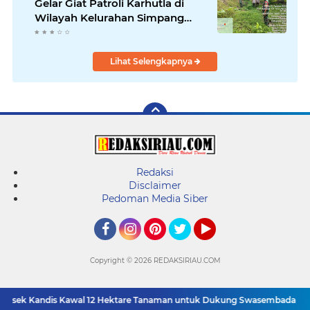
Gelar Giat Patroli Karhutla di
Wilayah Kelurahan Simpang
Belutu
Lihat Selengkapnya
Redaksi
Disclaimer
Pedoman Media Siber
Facebook
Instagram
Pinterest
Twitter
YouTube
Copyright ©
2026 REDAKSIRIAU.COM
lsek Kandis Kawal 12 Hektare Tanaman untuk Dukung Swasembada Panga