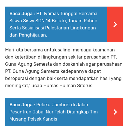
Baca Juga :
PT. Ivomas Tunggal Bersama
Siswa Siswi SDN 14 Belutu, Tanam Pohon
Serta Sosialisasi Pelestarian Lingkungan
dan Penghijauan.
Mari kita bersama untuk saling menjaga keamanan
dan ketertiban di lingkungan sekitar perusahaan PT.
Guna Agung Semesta dan doakanlah agar perusahaan
PT. Guna Agung Semesta kedepannya dapat
beroperasi dengan baik serta mendapatkan hasil yang
meningkat," ucap Humas Hulman Sitorus.
Baca Juga :
Pelaku Jambret di Jalan
Pesantren Jabal Nur Telah Ditangkap Tim
Musang Polsek Kandis