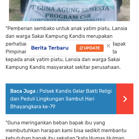
"Pemberian sembako untuk anak yatim piatu, Lansia
dan warga Sakai Kampung Kandis merupakan
×
perhatian dan kepedulian serta niat baik dari Bapak
Berita Terbaru
UPDATE
Pimpinan perusahaan PT. Guna Agung Semesta
kepada anak yatim piatu, Lansia dan warga Sakai
Kampung Kandis masyarakat sekitar perusahaan.
Baca Juga :
Polsek Kandis Gelar Bakti Religi
dan Peduli Lingkungan Sambut Hari
Bhayangkara ke-79
"Guna meringankan beban bapak ibu yang
membutuhkan harapan kami bisa sedikit membantu
kebutuhan bapak ibu sekalian,"kata Humas Hulman.