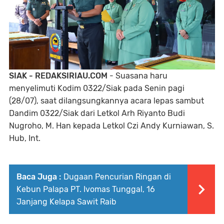
SIAK - REDAKSIRIAU.COM
- Suasana haru
menyelimuti Kodim 0322/Siak pada Senin pagi
(28/07), saat dilangsungkannya acara lepas sambut
Dandim 0322/Siak dari Letkol Arh Riyanto Budi
Nugroho, M. Han kepada Letkol Czi Andy Kurniawan, S.
Hub, Int.
Baca Juga :
Dugaan Pencurian Ringan di
Kebun Palapa PT. Ivomas Tunggal, 16
Janjang Kelapa Sawit Raib