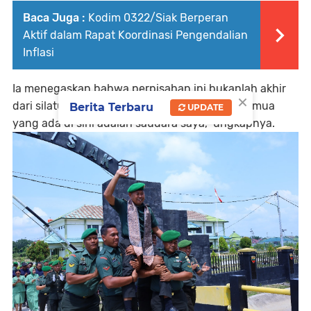
Baca Juga :
Kodim 0322/Siak Berperan
Aktif dalam Rapat Koordinasi Pengendalian
Inflasi
Ia menegaskan bahwa perpisahan ini bukanlah akhir
×
dari silaturahmi. “Saya sudah menganggap semua
Berita Terbaru
UPDATE
yang ada di sini adalah saudara saya,” ungkapnya.