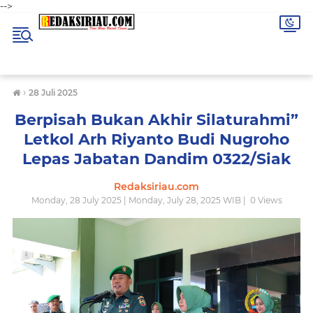
-->
›
28 Juli 2025
Berpisah Bukan Akhir Silaturahmi”
Letkol Arh Riyanto Budi Nugroho
Lepas Jabatan Dandim 0322/Siak
Redaksiriau.com
Monday, 28 July 2025 | Monday, July 28, 2025 WIB |
0
Views