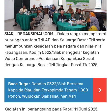
SIAK - REDAKSIRIAU.COM -
Dalam rangka mempererat
hubungan antara TNI AD dan Keluarga Besar TNI serta
menumbuhkan kesadaran bela negara dan nilai-nilai
kebangsaan, Kodim 0322/Siak menggelar kegiatan
Video Conference Pembinaan Komunikasi Sosial
dengan Keluarga Besar TNI Tingkat Pusat TA 2025.
Baca Juga :
Dandim 0322/Siak Bersama
Kapolda Riau dan Forkopimda Tanam 1.000
Pohon, Wujudkan Siak Hijau nan Asri
Kegiatan ini berlangsung pada Rabu, 11 Juni 2025,