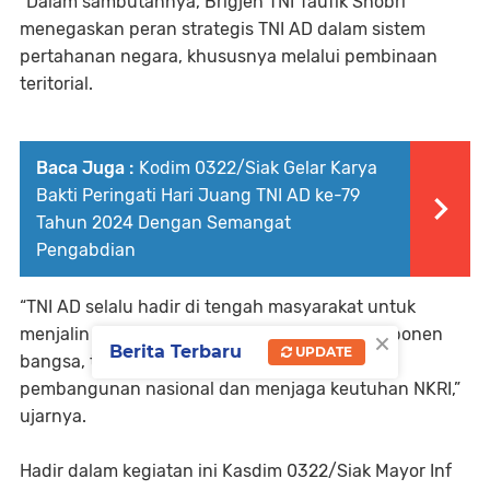
"Dalam sambutannya, Brigjen TNI Taufik Shobri
menegaskan peran strategis TNI AD dalam sistem
pertahanan negara, khususnya melalui pembinaan
teritorial.
Baca Juga :
Kodim 0322/Siak Gelar Karya
Bakti Peringati Hari Juang TNI AD ke-79
Tahun 2024 Dengan Semangat
Pengabdian
“TNI AD selalu hadir di tengah masyarakat untuk
×
menjalin hubungan erat dengan seluruh komponen
Berita Terbaru
UPDATE
bangsa, termasuk KBT, guna mendukung
pembangunan nasional dan menjaga keutuhan NKRI,”
ujarnya.
Hadir dalam kegiatan ini Kasdim 0322/Siak Mayor Inf