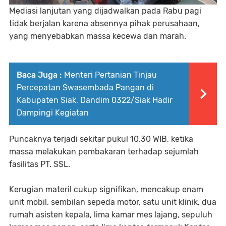
Mediasi lanjutan yang dijadwalkan pada Rabu pagi
tidak berjalan karena absennya pihak perusahaan,
yang menyebabkan massa kecewa dan marah.
Baca Juga :
Menteri Pertanian Tinjau
Percepatan Swasembada Pangan di
Kabupaten Siak, Dandim 0322/Siak Hadir
Dampingi Kegiatan
Puncaknya terjadi sekitar pukul 10.30 WIB, ketika
massa melakukan pembakaran terhadap sejumlah
fasilitas PT. SSL.
Kerugian materil cukup signifikan, mencakup enam
unit mobil, sembilan sepeda motor, satu unit klinik, dua
rumah asisten kepala, lima kamar mes lajang, sepuluh