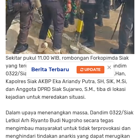
Sekitar pukul 11.00 WIB, rombongan Forkopimda Siak
×
yang terdiri dari Bupati Siak Dr. Afni Z, M.Si, Dandim
Berita Terbaru
UPDATE
0322/Siak Letkol Arh Riyanto Budi Nugroho, M.Han,
Kapolres Siak AKBP Eka Ariandy Putra, SH, SIK, M.Si,
dan Anggota DPRD Siak Sujarwo, S.M., tiba di lokasi
kejadian untuk meredakan situasi.
Dalam upaya menenangkan massa, Dandim 0322/Siak
Letkol Arh Riyanto Budi Nugroho secara tegas
mengimbau masyarakat untuk tidak terprovokasi dan
menghindari tindakan anarkis yang dapat merugikan