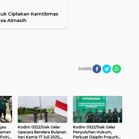
ntuk Ciptakan Kamtibmas
Isa Almasih
SHARE
njau
Kodim 0322/Siak Gelar
Kodim 0322/Siak Gelar
naman
Upacara Bendera Bulanan
Penyuluhan Hukum,
Polri
hari Kamis 17 Juli 2025,
Perkuat Disiplin Prajurit