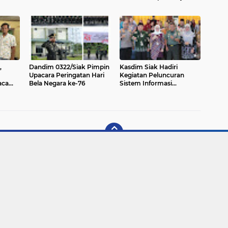
Kasdim 0322/Siak
dan Persit di Aula
njut
Sampaikan Amanat
Makodim
Kasad
,
Dandim 0322/Siak Pimpin
Kasdim Siak Hadiri
Upacara Peringatan Hari
Kegiatan Peluncuran
aca
Bela Negara ke-76
Sistem Informasi
di
Pengaduan Perempuan
ilir,
Ditandai Dengan Rembuk
Stunting Kabupaten Siak