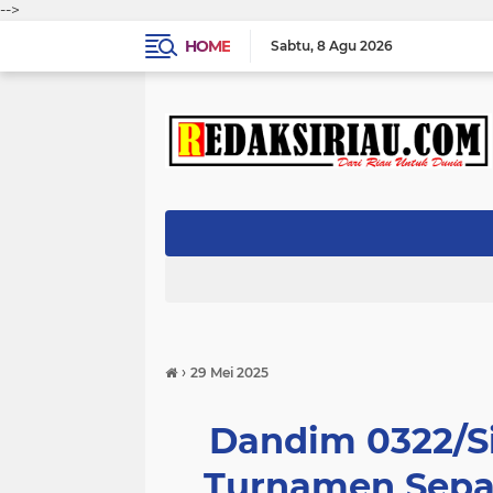
-->
HOME
Sabtu
8 Agu 2026
›
29 Mei 2025
Dandim 0322/S
Turnamen Sepa