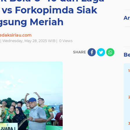
 vs Forkopimda Siak
Ar
gsung Meriah
edaksiriau.com
| Wednesday, May 28, 2025 WIB |
0
Views
SHARE
Be