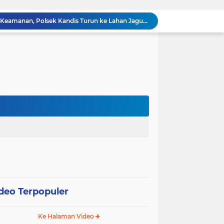
“Tak Sekadar Mengawal Keamanan, Polsek Kandis Turun ke Lahan Jagung Kawal Ketahanan Pangan
Babinsa Sertu Suriyadi Mengecek dan Mendata Anak Warga Yang Stunting di Wilayah Binaannya
Dua Personel Babinsa Kandis Melakukan Patroli Pengamanan dan Komsos Tentang SKK Migas
Polisi Masuk Ladang! Polsek Kandis Rawat Jagung, Jaga Asa Swasembada Pangan
Jagung Tumbuh, Harapan Menguat: Polsek Kandis Kawal Ketahanan Pangan dari Jambai Makmur
Babinsa Sertu Edy Simanjuntak Bergotong Royong Dalam Perbaikan Jalan Warga di Kampung Kandis
s Berpatroli Karhutla Dengan Warga Tempatan
12 Hektare Jagung Jadi Tumpuan, Polsek Kandis Bergerak Kawal Swasembada Pangan
Babinsa Koramil 05/ Pwk Kandis, Patroli Pengamanan Line Pipa PHR dan Komsos Tentang SKK Migas
hang Melakukan Pendampingan Vaksinasi PMK
deo Terpopuler
Ke Halaman Video