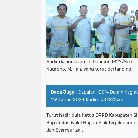
Hadir dalam acara ini Dandim 0322/Siak, L
Nugroho, M.Han, yang turut bertanding.
Baca Juga :
Capaian 100℅ Dalam Kegiat
119 Tahun 2024 Kodim 0322/Siak
Turut hadir pula Ketua DPRD Kabupaten Si
Bupati dan Wakil Bupati Siak terpilih peri
dan Syamsurizal.