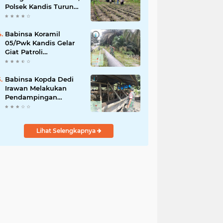
Polsek Kandis Turun
ke Lahan Jagung
Kawal Ketahanan
Pangan
Babinsa Koramil
05/Pwk Kandis Gelar
Giat Patroli
Pengamanan Line
Pipa di Wilayah
Kandis Kandis
Babinsa Kopda Dedi
Irawan Melakukan
Pendampingan
Vaksinasi PMK
Lihat Selengkapnya