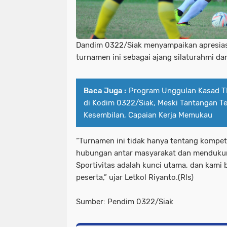
Dandim 0322/Siak menyampaikan apresiasi
turnamen ini sebagai ajang silaturahmi d
Baca Juga :
Program Unggulan Kasad T
di Kodim 0322/Siak, Meski Tantangan Ter
Kesembilan, Capaian Kerja Memukau
“Turnamen ini tidak hanya tentang kompeti
hubungan antar masyarakat dan mendukun
Sportivitas adalah kunci utama, dan kami
peserta,” ujar Letkol Riyanto.(Rls)
Sumber: Pendim 0322/Siak