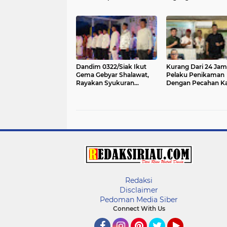
Makodim
Dukung Ketahanan
Pangan Terus Berla
Dandim 0322/Siak Ikut
Kurang Dari 24 Jam
Gema Gebyar Shalawat,
Pelaku Penikaman
Rayakan Syukuran
Dengan Pecahan K
Pelantikan Bupati Siak
Berhasil Ditangkap 
2025-2030
Kecamatan Tapung H
Kabupaten Kampar
Redaksi
Disclaimer
Pedoman Media Siber
Connect With Us