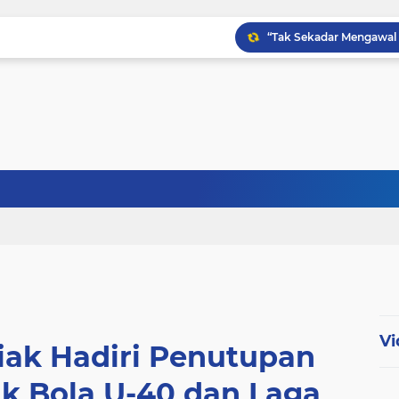
Babinsa Kampung Kandi
Babinsa Koptu K. Sito
Vi
iak Hadiri Penutupan
k Bola U-40 dan Laga