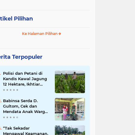
tikel Pilihan
Ke Halaman Pilihan
rita Terpopuler
Polisi dan Petani di
Kandis Kawal Jagung
12 Hektare, Ikhtiar
Menjaga Ketahanan
Pangan
Babinsa Serda D.
Gultom, Cek dan
Mendata Anak Warga
Yang Stunting
“Tak Sekadar
Mengawal Keamanan,