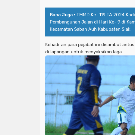
Baca Juga :
TMMD Ke- 119 TA 2024 Kod
Pembangunan Jalan di Hari Ke- 9 di Ka
Kecamatan Sabah Auh Kabupaten Siak
Kehadiran para pejabat ini disambut antus
di lapangan untuk menyaksikan laga.