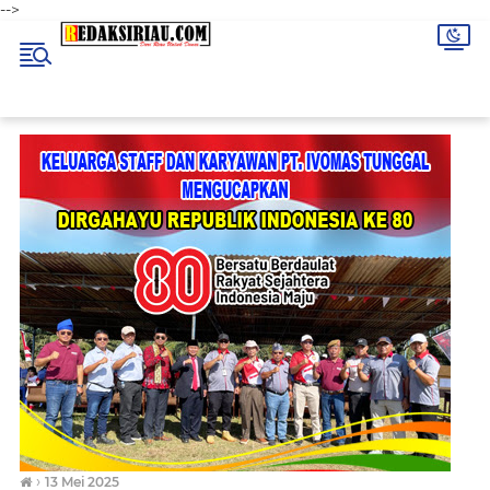
-->
›
13 Mei 2025