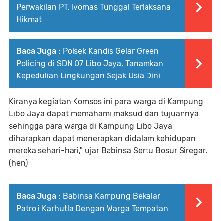
Perwakilan PT. Ivomas Tunggal Terlaksana
Hikmat
Baca Juga :
Polsek Kandis Gelar Green
Policing di SDN 07 Libo Jaya, Tanamkan
Kepedulian Lingkungan Sejak Usia Dini
Kiranya kegiatan Komsos ini para warga di Kampung
Libo Jaya dapat memahami maksud dan tujuannya
sehingga para warga di Kampung Libo Jaya
diharapkan dapat menerapkan didalam kehidupan
mereka sehari-hari," ujar Babinsa Sertu Bosur Siregar.
(hen)
Baca Juga :
Babinsa Kampung Bekalar
Patroli Karhutla Dengan Warga Tempatan