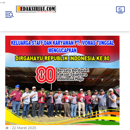
-->
›
22 Maret 2025