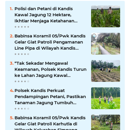
Polisi dan Petani di Kandis
Kawal Jagung 12 Hektare,
Ikhtiar Menjaga Ketahanan
Pangan
Babinsa Koramil 05/Pwk Kandis
Gelar Giat Patroli Pengamanan
Line Pipa di Wilayah Kandis
Kandis
“Tak Sekadar Mengawal
Keamanan, Polsek Kandis Turun
ke Lahan Jagung Kawal
Ketahanan Pangan
Polsek Kandis Perkuat
Pendampingan Petani, Pastikan
Tanaman Jagung Tumbuh
Optimal Dukung Swasembada
Pangan Nasional
Babinsa Koramil 05/Pwk Kandis
Gelar Giat Patroli Karhutla di
Wilayah Kelurahan Simpang