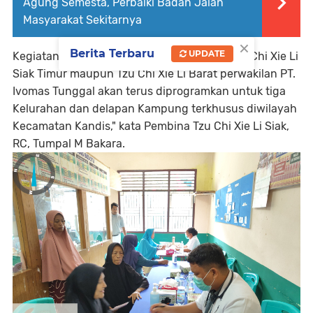
Agung Semesta, Perbaiki Badan Jalan
Masyarakat Sekitarnya
×
Berita Terbaru
UPDATE
Kegiatan Bakti Sosial Pengobatan Umum Tzu Chi Xie Li
Siak Timur maupun Tzu Chi Xie Li Barat perwakilan PT.
Ivomas Tunggal akan terus diprogramkan untuk tiga
Kelurahan dan delapan Kampung terkhusus diwilayah
Kecamatan Kandis," kata Pembina Tzu Chi Xie Li Siak,
RC, Tumpal M Bakara.