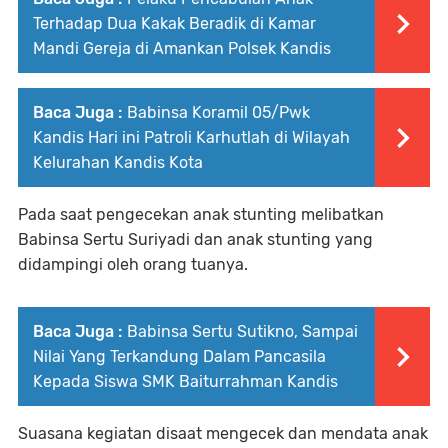
Terhadap Dua Kakak Beradik di Kamar
Mandi Gereja di Amankan Polsek Kandis
Baca Juga :
Babinsa Koramil 05/Pwk
Kandis Hari ini Patroli Karhutlah di Wilayah
Kelurahan Kandis Kota
Pada saat pengecekan anak stunting melibatkan
Babinsa Sertu Suriyadi dan anak stunting yang
didampingi oleh orang tuanya.
Baca Juga :
Babinsa Sertu Sutikno, Sampai
Nilai Yang Terkandung Dalam Pancasila
Kepada Siswa SMK Baiturrahman Kandis
Suasana kegiatan disaat mengecek dan mendata anak