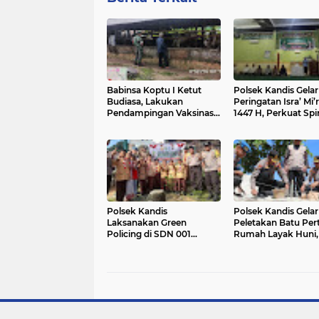
Babinsa Koptu I Ketut
Polsek Kandis Gelar
Budiasa, Lakukan
Peringatan Isra’ Mi’r
Pendampingan Vaksinasi
1447 H, Perkuat Spir
PMK Sapi Ternak Milik
Keimanan dan Kepe
Warga Kampung Kandis
Sosial Personel Polr
Polsek Kandis
Polsek Kandis Gelar
Laksanakan Green
Peletakan Batu Pe
Policing di SDN 001
Rumah Layak Huni,
Kandis untuk Edukasi
Bank Pohon, dan 
Siswa Soal Lingkungan
Jagung Pipil 2 Hekt