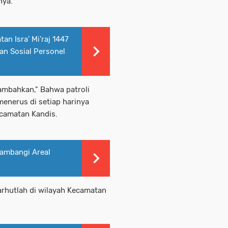
nya.
an Isra’ Mi’raj 1447
an Sosial Personel
ambahkan," Bahwa patroli
menerus di setiap harinya
camatan Kandis.
 Sambangi Areal
Karhutlah di wilayah Kecamatan