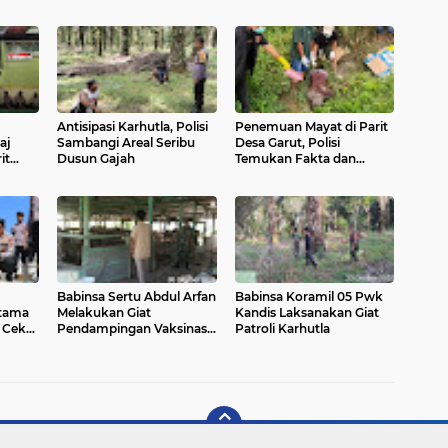
Antisipasi Karhutla, Polisi
Penemuan Mayat di Parit
aj
Sambangi Areal Seribu
Desa Garut, Polisi
it
Dusun Gajah
Temukan Fakta dan
dulian
Langkah Lanjut
i
Babinsa Sertu Abdul Arfan
Babinsa Koramil 05 Pwk
rtama
Melakukan Giat
Kandis Laksanakan Giat
 Cek
Pendampingan Vaksinasi
Patroli Karhutla
Tanam
PMK Pada Sapi
are