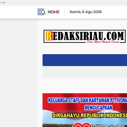
-->
HOME
Kamis
6 Agu 2026