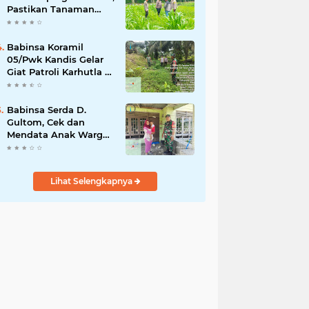
Pastikan Tanaman
Jagung Tumbuh
Optimal Dukung
Swasembada Pangan
Babinsa Koramil
Nasional
05/Pwk Kandis Gelar
Giat Patroli Karhutla di
Wilayah Kelurahan
Simpang Belutu
Babinsa Serda D.
Gultom, Cek dan
Mendata Anak Warga
Yang Stunting
Lihat Selengkapnya