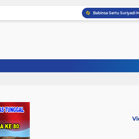
Babinsa Sertu Ridho Ut
Babinsa Kandis Berpatr
Babinsa Kopda Dedi Ir
Vi