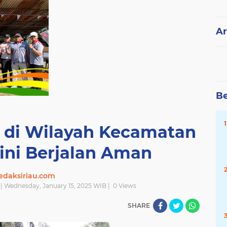
Ar
Be
h di Wilayah Kecamatan
 ini Berjalan Aman
edaksiriau.com
| Wednesday, January 15, 2025 WIB |
0
Views
SHARE