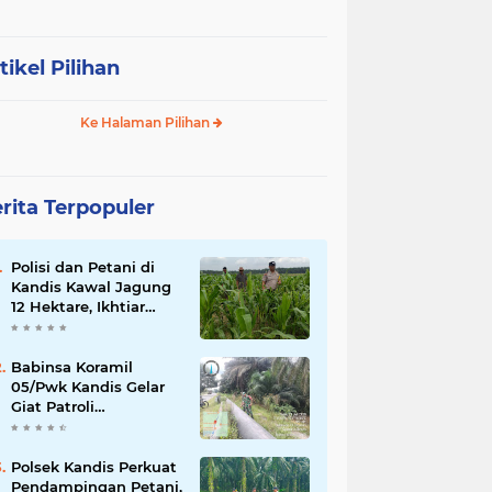
tikel Pilihan
Ke Halaman Pilihan
rita Terpopuler
Polisi dan Petani di
Kandis Kawal Jagung
12 Hektare, Ikhtiar
Menjaga Ketahanan
Pangan
Babinsa Koramil
05/Pwk Kandis Gelar
Giat Patroli
Pengamanan Line
Pipa di Wilayah
Kandis Kandis
Polsek Kandis Perkuat
Pendampingan Petani,