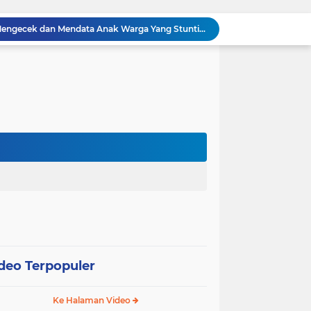
Babinsa Sertu Suriyadi Mengecek dan Mendata Anak Warga Yang Stunting di Wilayah Binaannya
Dua Personel Babinsa Kandis Melakukan Patroli Pengamanan dan Komsos Tentang SKK Migas
Polisi Masuk Ladang! Polsek Kandis Rawat Jagung, Jaga Asa Swasembada Pangan
omo Gelar Giat Kampung Pancasila
oli Karhutla di Wilayah Kampung Sam Sam
Polsek Kandis dan Petani Bersinergi, Jaga Jagung Tetap Tumbuh untuk Ketahanan Pangan
awan Melakukan Pendampingan Vaksinasi PMK
Babinsa Kelurahan Kandis Kota Berpatroli Karhutla Bersama Warga Tempatan
Polisi dan Petani di Kandis Kawal Jagung 12 Hektare, Ikhtiar Menjaga Ketahanan Pangan
“Tak Sekadar Mengawal Keamanan, Polsek Kandis Turun ke Lahan Jagung Kawal Ketahanan Pangan
deo Terpopuler
Ke Halaman Video