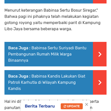
Menurut keterangan Babinsa Sertu Bosur Siregar,"
Bahwa pagi ini pihaknya telah melakukan kegiatan
gotong royong yaitu memperbaiki parit di Kampung
Libo Jaya bersama beberapa warga.
Baca Juga :
Babinsa Sertu Suriyadi Bantu
Pembangunan Rumah Milik Warga
Binaannya
Baca Juga :
Babinsa Kandis Lakukan Giat
Patroli Karhutla di Wilayah Kampung
Kandis
Hal ini dilakukan," Agar dapat menjadi contoh serta
×
Berita Terbaru
UPDATE
panutan kepada warga yang ada di lingkungan