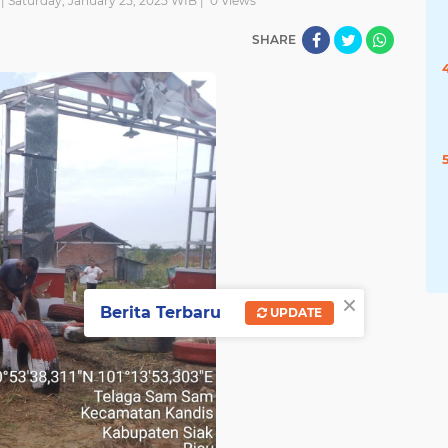
| Saturday, January 25, 2025 WIB |
0
Views
SHARE
×
Berita Terbaru
UPDATE