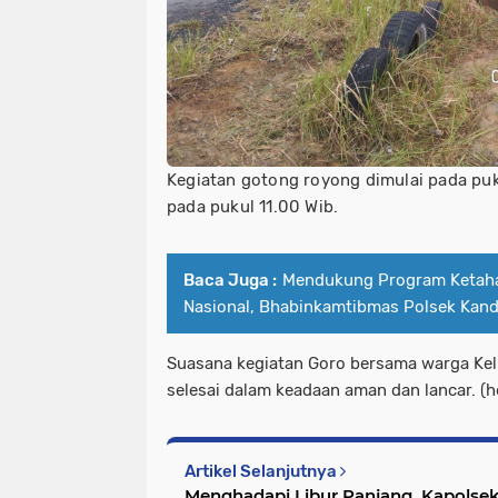
Kegiatan gotong royong dimulai pada puk
pada pukul 11.00 Wib.
Baca Juga :
Mendukung Program Ketah
Nasional, Bhabinkamtibmas Polsek Kand
Suasana kegiatan Goro bersama warga Ke
selesai dalam keadaan aman dan lancar. (h
Artikel Selanjutnya
Menghadapi Libur Panjang, Kapolse