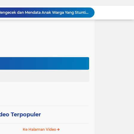
Babinsa Sertu Suriyadi Mengecek dan Mendata Anak Warga Yang Stunting di Wilayah Binaannya
Dua Personel Babinsa Kandis Melakukan Patroli Pengamanan dan Komsos Tentang SKK Migas
Polisi Masuk Ladang! Polsek Kandis Rawat Jagung, Jaga Asa Swasembada Pangan
omo Gelar Giat Kampung Pancasila
oli Karhutla di Wilayah Kampung Sam Sam
Polsek Kandis dan Petani Bersinergi, Jaga Jagung Tetap Tumbuh untuk Ketahanan Pangan
awan Melakukan Pendampingan Vaksinasi PMK
Babinsa Kelurahan Kandis Kota Berpatroli Karhutla Bersama Warga Tempatan
Polisi dan Petani di Kandis Kawal Jagung 12 Hektare, Ikhtiar Menjaga Ketahanan Pangan
“Tak Sekadar Mengawal Keamanan, Polsek Kandis Turun ke Lahan Jagung Kawal Ketahanan Pangan
deo Terpopuler
Ke Halaman Video