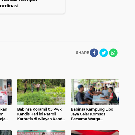
ordinasi
SHARE
rkan
Babinsa Koramil 05 Pwk
Babinsa Kampung Libo
am
Kandis Hari ini Patroli
Jaya Gelar Komsos
eja
Karhutla di wilayah Kandis
Bersama Warga
 83
Kota
Binaannya