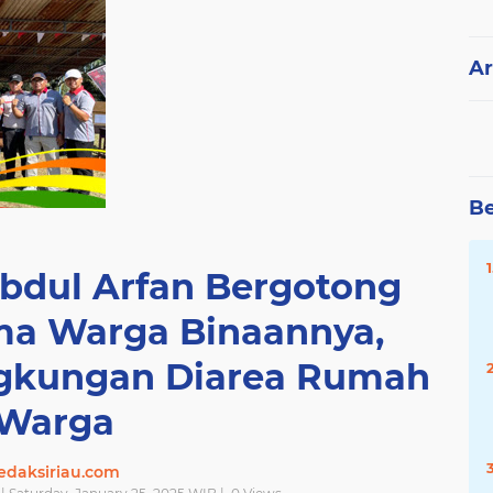
Ar
Be
Abdul Arfan Bergotong
a Warga Binaannya,
gkungan Diarea Rumah
Warga
edaksiriau.com