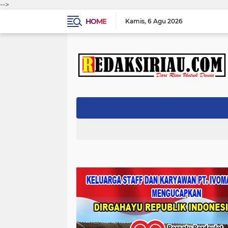
-->
HOME
Kamis
6 Agu 2026