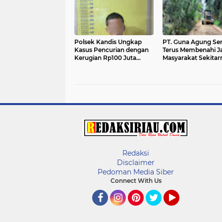
Polsek Kandis Ungkap
PT. Guna Agung Se
Kasus Pencurian dengan
Terus Membenahi J
Kerugian Rp100 Juta
Masyarakat Sekitar
Lebih, Seorang Pelaku
Diamankan
Redaksi
Disclaimer
Pedoman Media Siber
Connect With Us
Facebook
Instagram
Pinterest
Twitter
YouTube