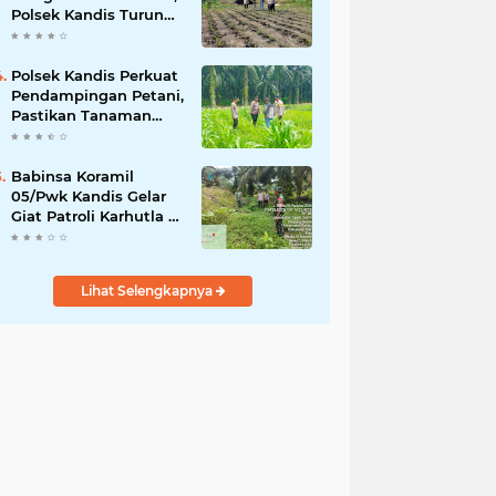
Polsek Kandis Turun
ke Lahan Jagung
Kawal Ketahanan
Pangan
Polsek Kandis Perkuat
Pendampingan Petani,
Pastikan Tanaman
Jagung Tumbuh
Optimal Dukung
Swasembada Pangan
Babinsa Koramil
Nasional
05/Pwk Kandis Gelar
Giat Patroli Karhutla di
Wilayah Kelurahan
Simpang Belutu
Lihat Selengkapnya