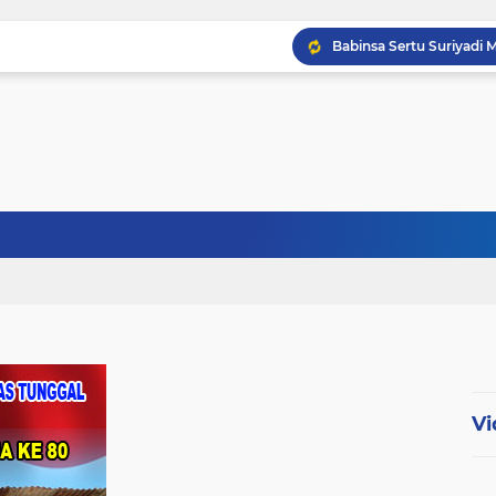
Babinsa Sertu Ridho Ut
Babinsa Kandis Berpatr
Babinsa Kopda Dedi Ir
Vi