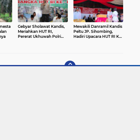
mesta
Gebyar Sholawat Kandis,
Mewakili Danramil Kandis
alan
Meriahkan HUT RI,
Peltu JP. Sihombing,
nya
Pererat Ukhuwah Polri
Hadiri Upacara HUT RI Ke-
dan Masyarakat
80 di Kecamatan Kandis