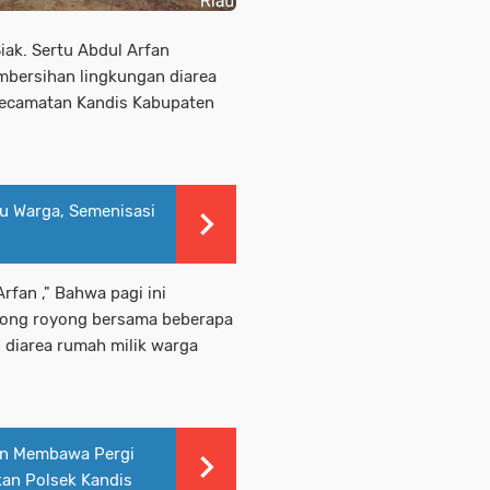
ak. Sertu Abdul Arfan
bersihan lingkungan diarea
ecamatan Kandis Kabupaten
tu Warga, Semenisasi
fan ," Bahwa pagi ini
tong royong bersama beberapa
diarea rumah milik warga
an Membawa Pergi
an Polsek Kandis