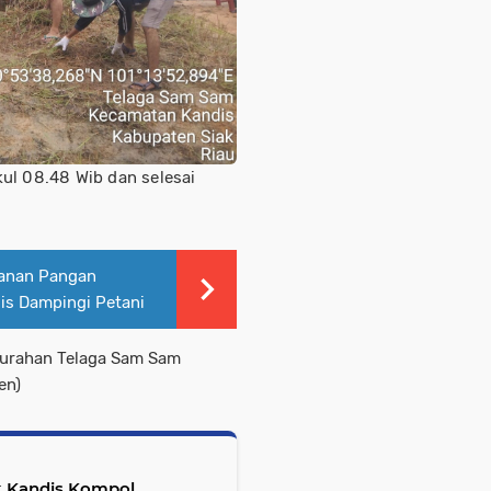
ul 08.48 Wib dan selesai
anan Pangan
is Dampingi Petani
lurahan Telaga Sam Sam
en)
k Kandis Kompol