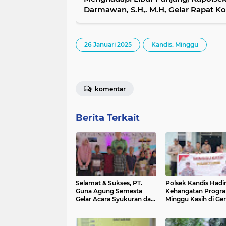
Darmawan, S.H,. M.H, Gelar Rapat Ko
26 Januari 2025
Kandis. Minggu
komentar
Berita Terkait
Selamat & Sukses, PT.
Polsek Kandis Hadi
Guna Agung Semesta
Kehangatan Progr
Gelar Acara Syukuran dan
Minggu Kasih di Ger
Santuni Anak Yatim Piatu
GPDI Immanuel Km