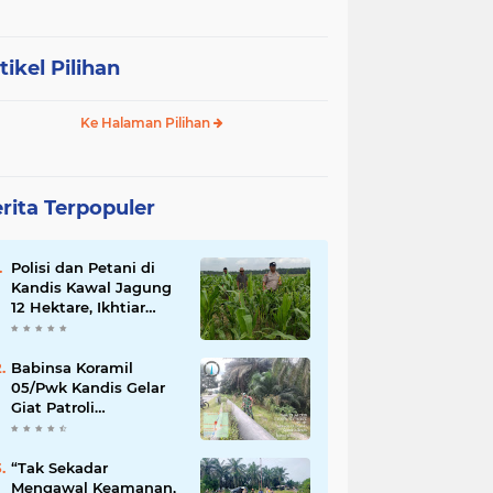
tikel Pilihan
Ke Halaman Pilihan
rita Terpopuler
Polisi dan Petani di
Kandis Kawal Jagung
12 Hektare, Ikhtiar
Menjaga Ketahanan
Pangan
Babinsa Koramil
05/Pwk Kandis Gelar
Giat Patroli
Pengamanan Line
Pipa di Wilayah
Kandis Kandis
“Tak Sekadar
Mengawal Keamanan,