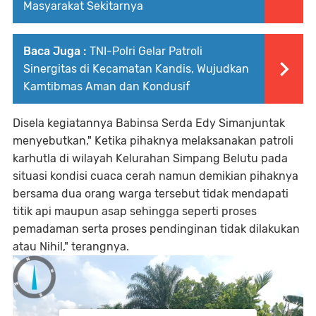
Masyarakat Sekitarnya
Baca Juga :
TNI-Polri Gelar Patroli
Sinergitas di Kecamatan Kandis, Wujudkan
Kamtibmas Aman dan Kondusif
Disela kegiatannya Babinsa Serda Edy Simanjuntak
menyebutkan," Ketika pihaknya melaksanakan patroli
karhutla di wilayah Kelurahan Simpang Belutu pada
situasi kondisi cuaca cerah namun demikian pihaknya
bersama dua orang warga tersebut tidak mendapati
titik api maupun asap sehingga seperti proses
pemadaman serta proses pendinginan tidak dilakukan
atau Nihil," terangnya.