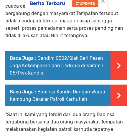
×
Berita Terbaru
UPDATE
cuaca cerah namun demikian pihaknya yang
bergabung dengan masyarakat Tempatan tersebut
tidak mendapati titik api maupun asap sehingga
seperti proses pemadaman serta proses pendinginan
tidak dilakukan atau Nihil," terangnya.
Baca Juga :
Dandim 0322/Siak Beri Pesan
Jaga Kekompakan dan Dedikasi di Koramil
05/Pwk Kandis
Baca Juga :
Babinsa Kandis Dengan Warga
Kampung Bekalar Patroli Karhutlah
"Saat ini kami yang terdiri dari dua orang Babinsa
tergabung bersama dua orang masyarakat Tempatan
melaksanakan kegiatan patroli karhutla tepatnya