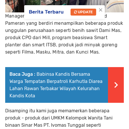
×
Berita Terbaru
UPDATE
Manager Andika Sinuhaji sebutkan lagi, Stand
Pameran yang berdiri menampilkan beberapa produk
unggulan perusahaan seperti benih sawit Dami Mas,
produk CPO dari Mill, program beasiswa Smart
planter dan smart ITSB, produk jadi minyak goreng
seperti Filma, Masku, Mitra, dan Kunci Mas.
Baca Juga :
Babinsa Kandis Bersama
Warga Tempatan Berpatroli Karhutla Diarea
Lahan Rawan Terbakar Wilayah Kelurahan
Kandis Kota
Disamping itu kami juga memamerkan beberapa
produk - produk dari UMKM Kelompok Wanita Tani
binaan Sinar Mas PT. Ivomas Tunggal seperti