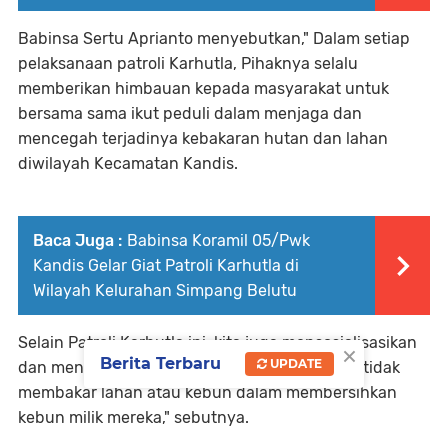
Babinsa Sertu Aprianto menyebutkan," Dalam setiap
pelaksanaan patroli Karhutla, Pihaknya selalu
memberikan himbauan kepada masyarakat untuk
bersama sama ikut peduli dalam menjaga dan
mencegah terjadinya kebakaran hutan dan lahan
diwilayah Kecamatan Kandis.
Baca Juga :
Babinsa Koramil 05/Pwk
Kandis Gelar Giat Patroli Karhutla di
Wilayah Kelurahan Simpang Belutu
Selain Patroli Karhutla ini, kita juga mensosialisasikan
×
Berita Terbaru
UPDATE
dan menegaskan kepada masyarakat dengan tidak
membakar lahan atau kebun dalam membersihkan
kebun milik mereka," sebutnya.