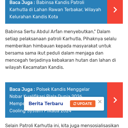
Baca Juga :
Babinsa Kandis Patroli
Karhutla di Lahan Rawan Terbakar, Wilayah
Kelurahan Kandis Kota
Babinsa Sertu Abdul Arfan menyebutkan," Dalam
setiap pelaksanaan patroli Karhutla, Pihaknya selalu
memberikan himbauan kepada masyarakat untuk
bersama sama ikut peduli dalam menjaga dan
mencegah terjadinya kebakaran hutan dan lahan di
wilayah Kecamatan Kandis.
Baca Juga :
Polsek Kandis Menggelar
Nobar Kualifikasi Piala Dunia 2026,
×
Mempererat Semangat Nasionalisme dan
Berita Terbaru
UPDATE
Cooling System Pilkada 2024
Selain Patroli Karhutla ini, kita juga mensosialisasikan