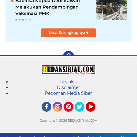
Babinsa Kopda Dedi Irawan
Melakukan Pendampingan
Vaksinasi PMK
Lihat Selengkapnya
Redaksi
Disclaimer
Pedoman Media Siber
Facebook
Instagram
Pinterest
Twitter
YouTube
Copyright ©
2026 REDAKSIRIAU.COM