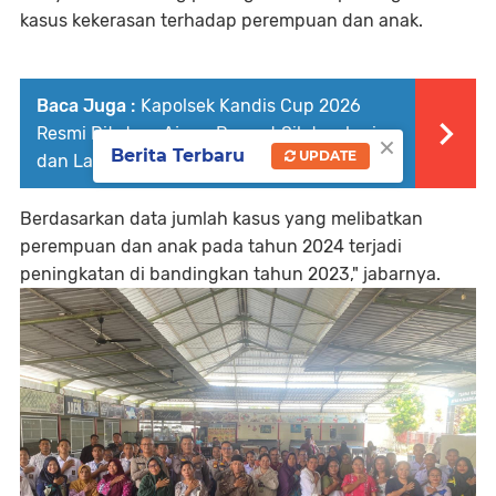
kasus kekerasan terhadap perempuan dan anak.
Baca Juga :
Kapolsek Kandis Cup 2026
Resmi Ditutup, Ajang Pererat Silaturahmi
×
Berita Terbaru
UPDATE
dan Lahirkan Atlet Berbakat
Berdasarkan data jumlah kasus yang melibatkan
perempuan dan anak pada tahun 2024 terjadi
peningkatan di bandingkan tahun 2023," jabarnya.