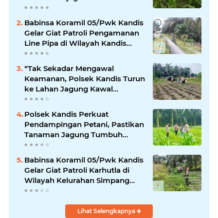
Pangan
Babinsa Koramil 05/Pwk Kandis
Gelar Giat Patroli Pengamanan
Line Pipa di Wilayah Kandis
Kandis
“Tak Sekadar Mengawal
Keamanan, Polsek Kandis Turun
ke Lahan Jagung Kawal
Ketahanan Pangan
Polsek Kandis Perkuat
Pendampingan Petani, Pastikan
Tanaman Jagung Tumbuh
Optimal Dukung Swasembada
Pangan Nasional
Babinsa Koramil 05/Pwk Kandis
Gelar Giat Patroli Karhutla di
Wilayah Kelurahan Simpang
Belutu
Lihat Selengkapnya