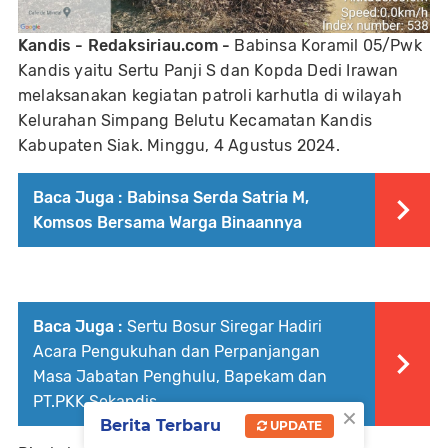
Kandis - Redaksiriau.com -
Babinsa Koramil 05/Pwk
Kandis yaitu Sertu Panji S dan Kopda Dedi Irawan
melaksanakan kegiatan patroli karhutla di wilayah
Kelurahan Simpang Belutu Kecamatan Kandis
Kabupaten Siak. Minggu, 4 Agustus 2024.
Baca Juga :
Babinsa Serda Satria M,
Komsos Bersama Warga Binaannya
Baca Juga :
Sertu Bosur Siregar Hadiri
Acara Pengukuhan dan Perpanjangan
Masa Jabatan Penghulu, Bapekam dan
PT.PKK Sekandis
×
Berita Terbaru
UPDATE