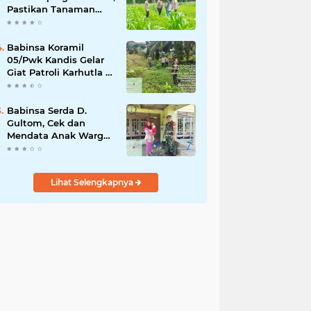
Pastikan Tanaman
Jagung Tumbuh
Optimal Dukung
Swasembada Pangan
Babinsa Koramil
Nasional
05/Pwk Kandis Gelar
Giat Patroli Karhutla di
Wilayah Kelurahan
Simpang Belutu
Babinsa Serda D.
Gultom, Cek dan
Mendata Anak Warga
Yang Stunting
Lihat Selengkapnya