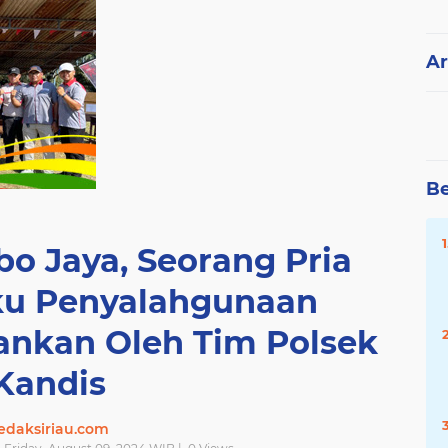
Ar
Be
o Jaya, Seorang Pria
ku Penyalahgunaan
ankan Oleh Tim Polsek
Kandis
edaksiriau.com