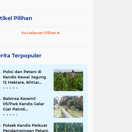
tikel Pilihan
Ke Halaman Pilihan
rita Terpopuler
Polisi dan Petani di
Kandis Kawal Jagung
12 Hektare, Ikhtiar
Menjaga Ketahanan
Pangan
Babinsa Koramil
05/Pwk Kandis Gelar
Giat Patroli
Pengamanan Line
Pipa di Wilayah
Kandis Kandis
Polsek Kandis Perkuat
Pendampingan Petani,