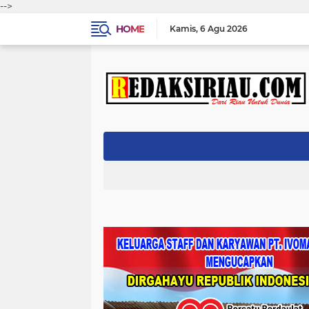
-->
HOME
Kamis
6 Agu 2026