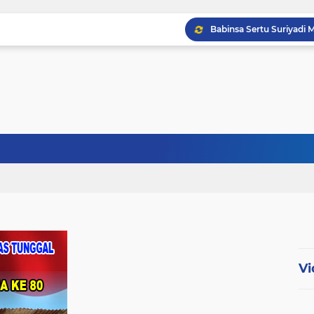
Babinsa Sertu Ridho Ut
Babinsa Kandis Berpatr
Babinsa Kopda Dedi Ir
Vi