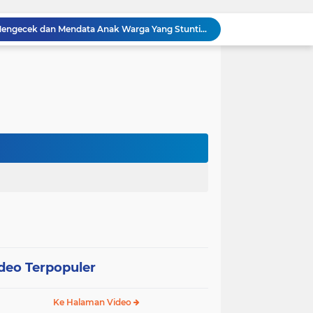
Babinsa Sertu Suriyadi Mengecek dan Mendata Anak Warga Yang Stunting di Wilayah Binaannya
Dua Personel Babinsa Kandis Melakukan Patroli Pengamanan dan Komsos Tentang SKK Migas
Polisi Masuk Ladang! Polsek Kandis Rawat Jagung, Jaga Asa Swasembada Pangan
omo Gelar Giat Kampung Pancasila
oli Karhutla di Wilayah Kampung Sam Sam
Polsek Kandis dan Petani Bersinergi, Jaga Jagung Tetap Tumbuh untuk Ketahanan Pangan
awan Melakukan Pendampingan Vaksinasi PMK
Babinsa Kelurahan Kandis Kota Berpatroli Karhutla Bersama Warga Tempatan
Polisi dan Petani di Kandis Kawal Jagung 12 Hektare, Ikhtiar Menjaga Ketahanan Pangan
“Tak Sekadar Mengawal Keamanan, Polsek Kandis Turun ke Lahan Jagung Kawal Ketahanan Pangan
deo Terpopuler
Ke Halaman Video