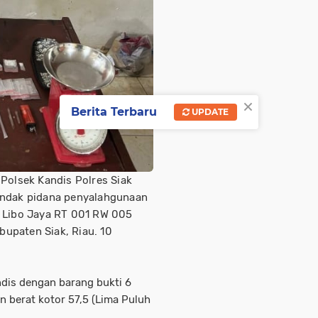
×
Berita Terbaru
UPDATE
 Polsek Kandis Polres Siak
indak pidana penyalahgunaan
g Libo Jaya RT 001 RW 005
upaten Siak, Riau. 10
dis dengan barang bukti 6
n berat kotor 57,5 (Lima Puluh