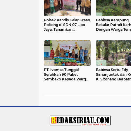
Polsek Kandis Gelar Green
Babinsa Kampung
Policing di SDN 07 Libo
Bekalar Patroli Karh
Jaya, Tanamkan
Dengan Warga Tem
Kepedulian Lingkungan
Sejak Usia Dini
‎PT. Ivomas Tunggal
Babinsa Sertu Edy
Serahkan 90 Paket
Simanjuntak dan K
Sembako Kepada Warga
K. Sitohang Berpatr
Kurang Mampu, Lansia
Karhutla Dengan W
dan Anak Yatim Piatu
Tempatan