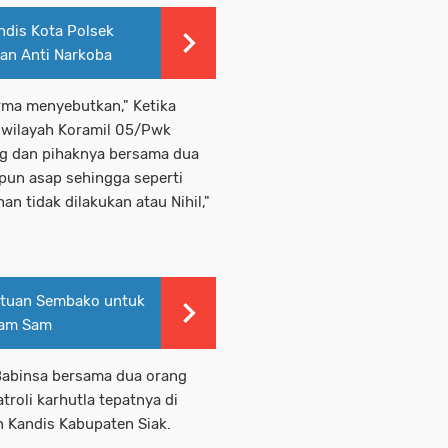
ndis Kota Polsek
kan Anti Narkoba
arma menyebutkan," Ketika
i wilayah Koramil 05/Pwk
ng dan pihaknya bersama dua
upun asap sehingga seperti
 tidak dilakukan atau Nihil,"
ntuan Sembako untuk
Sam Sam
g Babinsa bersama dua orang
roli karhutla tepatnya di
 Kandis Kabupaten Siak.