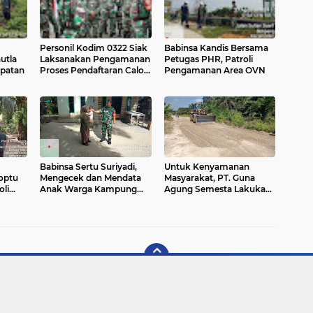
Personil Kodim 0322 Siak
Babinsa Kandis Bersama
utla
Laksanakan Pengamanan
Petugas PHR, Patroli
patan
Proses Pendaftaran Calon
Pengamanan Area OVN
Bupati Siak Alfedri-Husni
Babinsa Sertu Suriyadi,
Untuk Kenyamanan
optu
Mengecek dan Mendata
Masyarakat, PT. Guna
oli
Anak Warga Kampung
Agung Semesta Lakukan
arga
Bekalar Yang Stunting
Pemeliharaan dan
Perawatan di Sepanjang
Jalan Datuk Lima Puluh