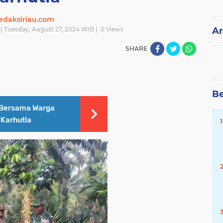
edaksiriau.com
| Tuesday, August 27, 2024 WIB |
0
Views
Ar
SHARE
Be
 Bersama Warga
 Karhutla