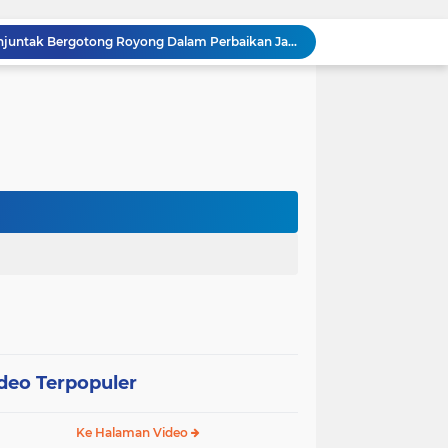
Babinsa Sertu Edy Simanjuntak Bergotong Royong Dalam Perbaikan Jalan Warga di Kampung Kandis
s Berpatroli Karhutla Dengan Warga Tempatan
12 Hektare Jagung Jadi Tumpuan, Polsek Kandis Bergerak Kawal Swasembada Pangan
Babinsa Koramil 05/ Pwk Kandis, Patroli Pengamanan Line Pipa PHR dan Komsos Tentang SKK Migas
hang Melakukan Pendampingan Vaksinasi PMK
“Tak Sekadar Mengawal Keamanan, Polsek Kandis Turun ke Lahan Jagung Kawal Ketahanan Pangan
Babinsa Sertu Suriyadi Mengecek dan Mendata Anak Warga Yang Stunting di Wilayah Binaannya
Dua Personel Babinsa Kandis Melakukan Patroli Pengamanan dan Komsos Tentang SKK Migas
Polisi Masuk Ladang! Polsek Kandis Rawat Jagung, Jaga Asa Swasembada Pangan
Jagung Tumbuh, Harapan Menguat: Polsek Kandis Kawal Ketahanan Pangan dari Jambai Makmur
deo Terpopuler
Ke Halaman Video