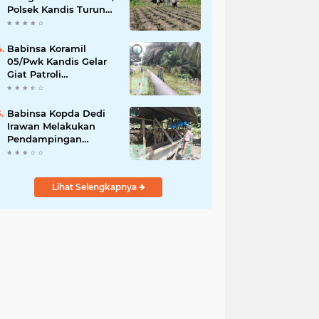
Polsek Kandis Turun
ke Lahan Jagung
Kawal Ketahanan
Pangan
Babinsa Koramil
05/Pwk Kandis Gelar
Giat Patroli
Pengamanan Line
Pipa di Wilayah
Kandis Kandis
Babinsa Kopda Dedi
Irawan Melakukan
Pendampingan
Vaksinasi PMK
Lihat Selengkapnya