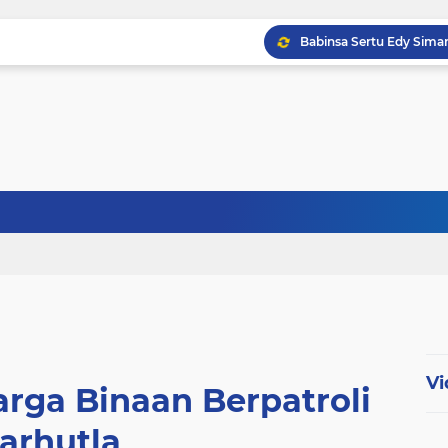
Babinsa Kampung Kandi
Babinsa Koptu K. Sito
Vi
rga Binaan Berpatroli
arhutla