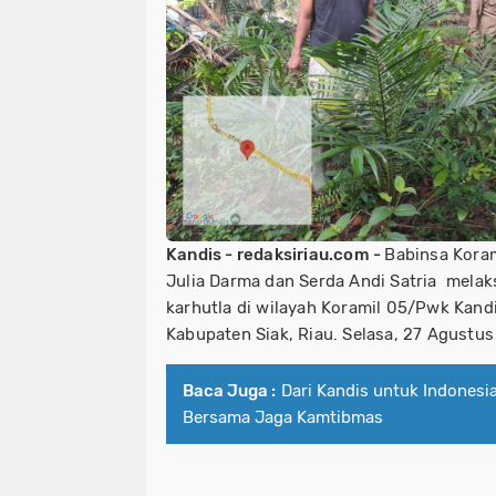
Kandis - redaksiriau.com -
Babinsa Koram
Julia Darma dan Serda Andi Satria melak
karhutla di wilayah Koramil 05/Pwk Kan
Kabupaten Siak, Riau. Selasa, 27 Agustus
Baca Juga :
Dari Kandis untuk Indones
Bersama Jaga Kamtibmas