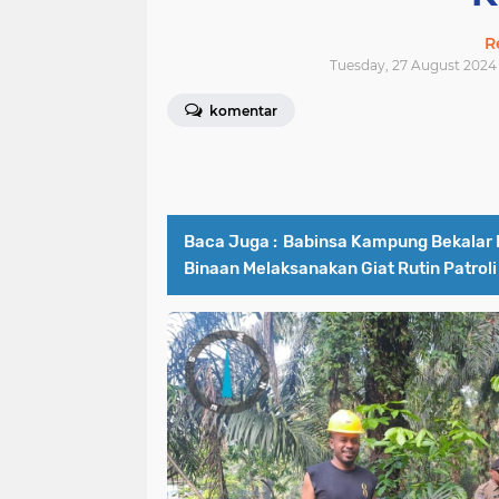
R
Tuesday, 27 August 2024 
komentar
Baca Juga :
Babinsa Kampung Bekalar
Binaan Melaksanakan Giat Rutin Patroli