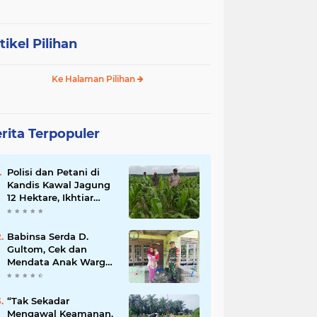
tikel Pilihan
Ke Halaman Pilihan
rita Terpopuler
Polisi dan Petani di
Kandis Kawal Jagung
12 Hektare, Ikhtiar
Menjaga Ketahanan
Pangan
Babinsa Serda D.
Gultom, Cek dan
Mendata Anak Warga
Yang Stunting
“Tak Sekadar
Mengawal Keamanan,