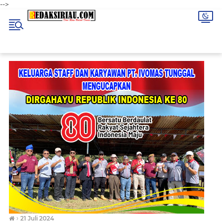
-->
›
21 Juli 2024