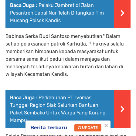
Baca Juga :
Pelaku Jambret di Jalan
Pesantren Jabal Nur Telah Ditangkap Tim
Musang Polsek Kandis
Babinsa Serka Budi Santoso menyebutkan," Dalam
setiap pelaksanaan patroli Karhutla, Pihaknya selalu
memberikan himbauan kepada masyarakat untuk
bersama sama ikut peduli dalam menjaga dan
mencegah terjadinya kebakaran hutan dan lahan di
wilayah Kecamatan Kandis.
Baca Juga :
Perkebunan PT. Ivomas
Tunggal Region Siak Salurkan Bantuan
Paket Sembako Untuk Warga Yang Kurang
Mampu
×
Berita Terbaru
UPDATE