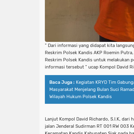
" Dari informasi yang didapat kita langsu
Reskrim Polsek Kandis AKP Roemin Putra, 
Reskrim Polsek Kandis untuk melakukan p
informasi tersebut " ucap Kompol David Ric
Baca Juga :
Kegiatan KRYD Tim Gabunga
Masyarakat Menjelang Bulan Suci Ramad
Wilayah Hukum Polsek Kandis
Lanjut Kompol David Richardo, S.I.K, dari h
jalan Jenderal Sudirman RT 001 RW 003 K
Kecamatan Kandis Kabupaten Siak pada ha