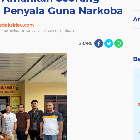
u Penyala Guna Narkoba
Ar
edaksiriau.com
| Saturday, June 22, 2024 WIB |
0
Views
SHARE
Be