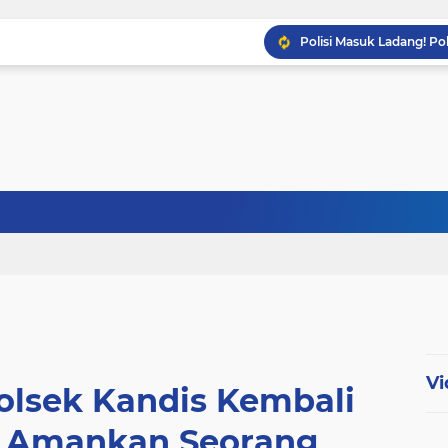
Babinsa Sertu Ridho Ut
Babinsa Kandis Berpatr
Babinsa Koptu K. Sito
Vi
olsek Kandis Kembali
 Amankan Seorang