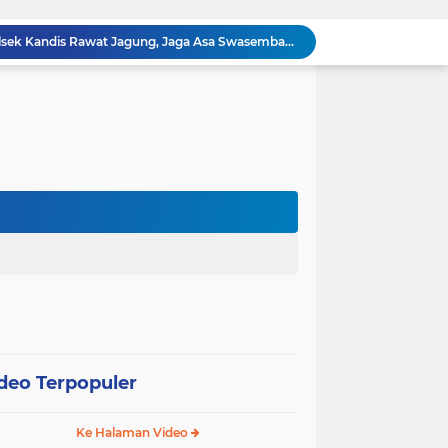
Polisi Masuk Ladang! Polsek Kandis Rawat Jagung, Jaga Asa Swasembada Pangan
omo Gelar Giat Kampung Pancasila
oli Karhutla di Wilayah Kampung Sam Sam
Polsek Kandis dan Petani Bersinergi, Jaga Jagung Tetap Tumbuh untuk Ketahanan Pangan
12 Hektare Jagung Jadi Tumpuan, Polsek Kandis Bergerak Kawal Swasembada Pangan
Babinsa Koramil 05/ Pwk Kandis, Patroli Pengamanan Line Pipa PHR dan Komsos Tentang SKK Migas
hang Melakukan Pendampingan Vaksinasi PMK
“Tak Sekadar Mengawal Keamanan, Polsek Kandis Turun ke Lahan Jagung Kawal Ketahanan Pangan
Babinsa Sertu Suriyadi Mengecek dan Mendata Anak Warga Yang Stunting di Wilayah Binaannya
Dua Personel Babinsa Kandis Melakukan Patroli Pengamanan dan Komsos Tentang SKK Migas
deo Terpopuler
Ke Halaman Video