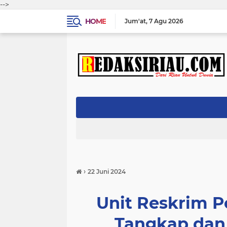
-->
HOME
Jum'at
7 Agu 2026
›
22 Juni 2024
Unit Reskrim P
Tangkap dan