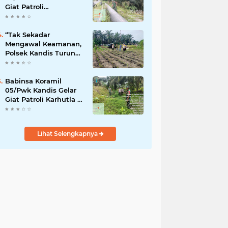
Giat Patroli
Pengamanan Line
Pipa di Wilayah
Kandis Kandis
“Tak Sekadar
Mengawal Keamanan,
Polsek Kandis Turun
ke Lahan Jagung
Kawal Ketahanan
Pangan
Babinsa Koramil
05/Pwk Kandis Gelar
Giat Patroli Karhutla di
Wilayah Kelurahan
Simpang Belutu
Lihat Selengkapnya