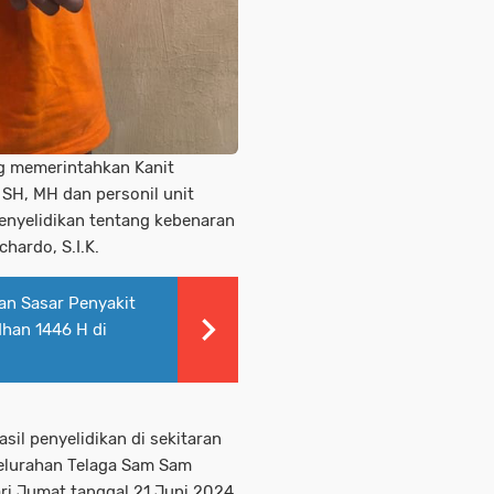
ng memerintahkan Kanit
SH, MH dan personil unit
enyelidikan tentang kebenaran
hardo, S.I.K.
n Sasar Penyakit
han 1446 H di
asil penyelidikan di sekitaran
elurahan Telaga Sam Sam
ri Jumat tanggal 21 Juni 2024