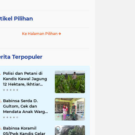
tikel Pilihan
Ke Halaman Pilihan
rita Terpopuler
Polisi dan Petani di
Kandis Kawal Jagung
12 Hektare, Ikhtiar
Menjaga Ketahanan
Pangan
Babinsa Serda D.
Gultom, Cek dan
Mendata Anak Warga
Yang Stunting
Babinsa Koramil
05/Pwk Kandis Gelar