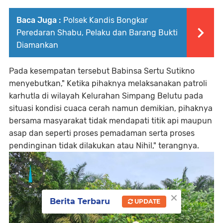
Baca Juga :
Polsek Kandis Bongkar
Peredaran Shabu, Pelaku dan Barang Bukti
Diamankan
Pada kesempatan tersebut Babinsa Sertu Sutikno
menyebutkan," Ketika pihaknya melaksanakan patroli
karhutla di wilayah Kelurahan Simpang Belutu pada
situasi kondisi cuaca cerah namun demikian, pihaknya
bersama masyarakat tidak mendapati titik api maupun
asap dan seperti proses pemadaman serta proses
pendinginan tidak dilakukan atau Nihil," terangnya.
×
Berita Terbaru
UPDATE