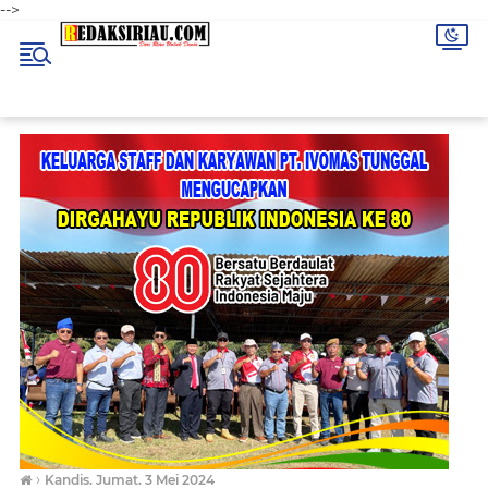
-->
›
Kandis. Jumat. 3 Mei 2024